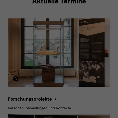
Aktuelle Termine
Forschungsprojekte,
Wissensprozesse
und
Provenienzforschung
Forschungsprojekte
Personen, Sammlungen und Kontexte