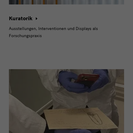
Kuratorik
Ausstellungen, Interventionen und Displays als
Forschungspraxis
SKD-
Archiv
&
Kunstbibliothek,
Publikationen
und
Fellowships