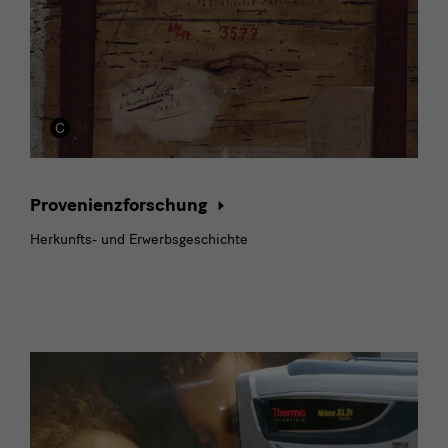
Provenienzforschung
Herkunfts- und Erwerbsgeschichte
Naturwissenschaft,
Transkulturalität
und
Kuratorik