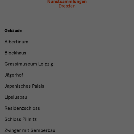
Kunstsammlungen
Dresden
Gebäude,
Gebäude
Museen
Albertinum
und
Blockhaus
Institutionen
Grassimuseum Leipzig
Jägerhof
Japanisches Palais
Lipsiusbau
Residenzschloss
Schloss Pillnitz
Zwinger mit Semperbau