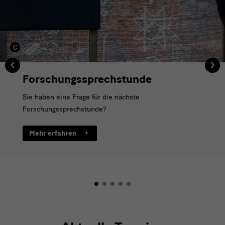
Element,
verwenden
Sie
zum
‹
‹
›
›
Navigieren
Forschungssprechstunde
die
Sie haben eine Frage für die nächste
Schaltflächen
Forschungssprechstunde?
Zurück
Mehr erfahren
und
Weiter