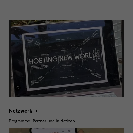
Netzwerk,
Blog
und
Kontakt
Netzwerk
Programme, Partner und Initiativen