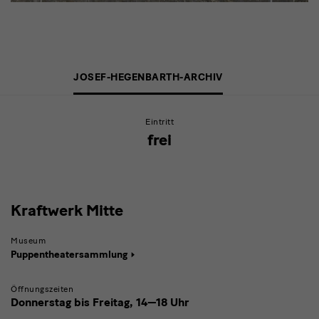
Eintrittspreise
JOSEF-HEGENBARTH-ARCHIV
Josef-
Hegenbarth-
Eintritt
Archiv
frei
Kraftwerk
Kraftwerk Mitte
Mitte
Museum
Puppentheatersammlung
Öffnungszeiten
Donnerstag bis Freitag,
14—18 Uhr