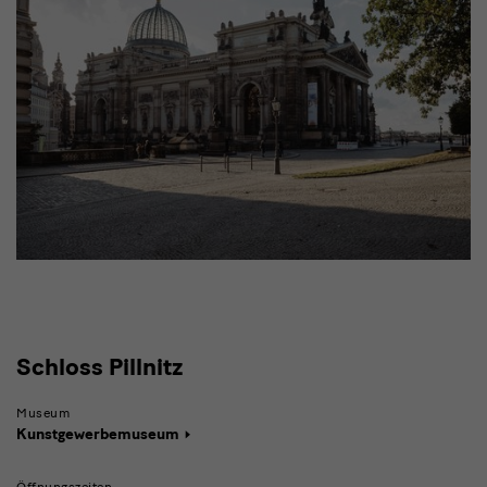
Schloss
Schloss Pillnitz
Pillnitz
Museum
Kunstgewerbemuseum
Öffnungszeiten