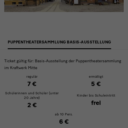
Eintrittspreise
PUPPENTHEATERSAMMLUNG BASIS-AUSSTELLUNG
Ticket gültig für: Basis-Ausstellung der Puppentheatersammlung
im Kraftwerk Mitte
regulär
ermäßigt
7 €
5 €
Schülerinnen und Schüler (unter
Kinder bis Schuleintritt
20 Jahre)
frei
2 €
ab 10 Pers.
6 €