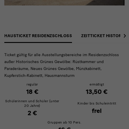
Eintrittspreise
›
HAUSTICKET RESIDENZSCHLOSS
ZEITTICKET HISTORIS
Residenzschloss
Ticket gültig für alle Ausstellungsbereiche im Residenzschloss
außer Historisches Grünes Gewölbe: Rüstkammer und
Paraderäume, Neues Grünes Gewölbe, Münzkabinett,
Kupferstich-Kabinett, Hausmannsturm
regulär
ermäßigt
18 €
13,50 €
Schülerinnen und Schüler (unter
Kinder bis Schuleintritt
20 Jahre)
frei
2 €
Gruppen ab 10 Pers.