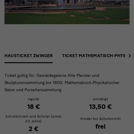
Eintrittspreise
›
HAUSTICKET ZWINGER
TICKET MATHEMATISCH-PHYSIKA
Zwinger
Ticket gültig für: Gemäldegalerie Alte Meister und
Skulpturensammlung bis 1800, Mathematisch-Physikalischer
Salon und Porzellansammlung
regulär
ermäßigt
18 €
13,50 €
Schülerinnen und Schüler (unter
Kinder bis Schuleintritt
20 Jahre)
frei
2 €