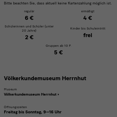
Bitte beachten Sie, dass aktuell keine Kartenzahlung möglich ist.
regulär
ermäßigt
6 €
4 €
Schülerinnen und Schüler (unter
Kinder bis Schuleintritt
20 Jahre)
frei
2 €
Gruppen ab 10 P.
5 €
Herrnhut
Völkerkundemuseum Herrnhut
Museum
Völkerkundemuseum Herrnhut
Öffnungszeiten
Freitag bis Sonntag,
9—16 Uhr