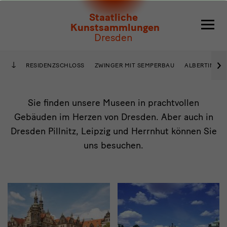
Besuch
Staatliche
Kunstsammlungen
Dresden
›
RESIDENZSCHLOSS
ZWINGER MIT SEMPERBAU
ALBERTINUM
Lagekarte
Sie finden unsere Museen in prachtvollen
Gebäuden im Herzen von Dresden. Aber auch in
Dresden Pillnitz, Leipzig und Herrnhut können Sie
uns besuchen.