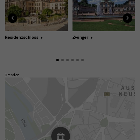
‹
‹
›
›
Residenzschloss
Zwinger
Dresden
Japanisches