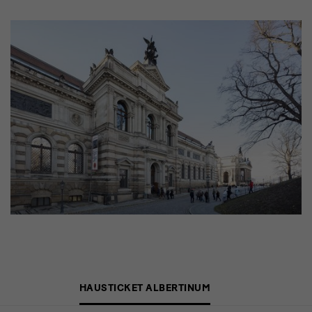
Ticket
HAUSTICKET ALBERTINUM
Albertinum