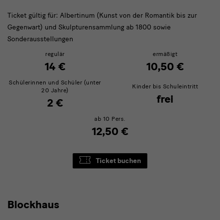
Ticket gültig für: Albertinum (Kunst von der Romantik bis zur
Gegenwart) und Skulpturensammlung ab 1800 sowie
Sonderausstellungen
regulär
ermäßigt
14 €
10,50 €
Schülerinnen und Schüler (unter
Kinder bis Schuleintritt
20 Jahre)
frei
2 €
ab 10 Pers.
12,50 €
Ticket buchen
Blockhaus
Blockhaus