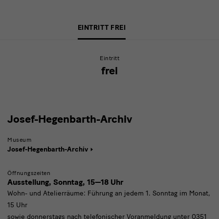
Eintrittspreise
EINTRITT FREI
Japanisches
Palais
Eintritt
frei
Josef-
Josef-Hegenbarth-Archiv
Hegenbarth-
Museum
Archiv
Josef-Hegenbarth-Archiv
Öffnungszeiten
Ausstellung, Sonntag,
15—18 Uhr
Wohn- und Atelierräume: Führung an jedem 1. Sonntag im Monat,
15 Uhr
sowie donnerstags nach telefonischer Voranmeldung unter 0351