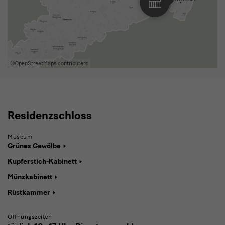
11
Völkerkundemu
Google-
04103
Goethestraße
Herrnhut
Karte
Leipzig
1
anzeigen
02747
Herrnhut
Residenzschloss
Residenzschloss
Museum
Grünes Gewölbe
Kupferstich-Kabinett
Münzkabinett
Rüstkammer
Öffnungszeiten