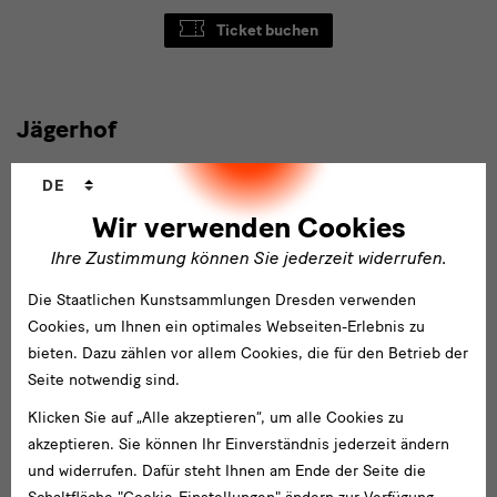
Ticket buchen
Jägerhof
Jägerhof
Sprachwechsler
Museum
DE
Museum für Sächsische Volkskunst
Wir verwenden Cookies
Öffnungszeiten
Ihre Zustimmung können Sie jederzeit widerrufen.
Freitag bis Sonntag,
10—17 Uhr
Die Staatlichen Kunstsammlungen Dresden verwenden
Besondere Öffnungs- und Schließzeiten
Cookies, um Ihnen ein optimales Webseiten-Erlebnis zu
Barrierefreier Zugang
bieten. Dazu zählen vor allem Cookies, die für den Betrieb der
Der stufenlose Zugang ist über Köpckestraße möglich.
Seite notwendig sind.
Klicken Sie auf „Alle akzeptieren“, um alle Cookies zu
akzeptieren. Sie können Ihr Einverständnis jederzeit ändern
und widerrufen. Dafür steht Ihnen am Ende der Seite die