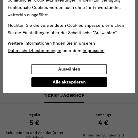
Schaltfläche "Cookie-Einstellungen" ändern zur Verfügung.
Funktionale Cookies werden auch ohne Ihr Einverständnis
weiterhin ausgeführt.
Möchten Sie die verwendeten Cookies anpassen, erreichen
Sie die Einstellungen über die Schaltfläche "Auswählen".
Weitere Informationen finden Sie in unseren
Datenschutzbestimmungen
oder dem
Impressum
.
Auswählen
Alle akzeptieren
Eintrittspreise
TICKET JÄGERHOF
regulär
ermäßigt
5 €
4 €
Schülerinnen und Schüler (unter
Kinder bis Schuleintritt
20 Jahre)