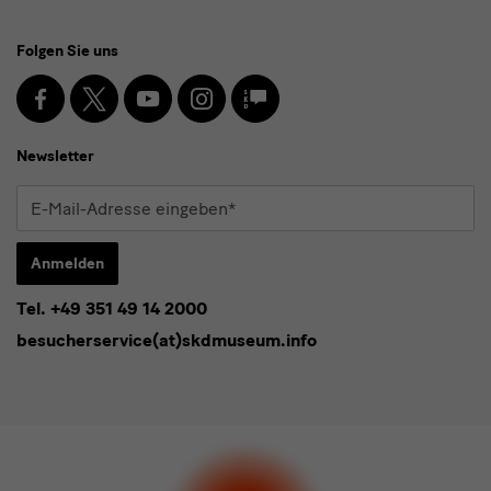
Social
Folgen Sie uns
Media
und
Facebook
X
Youtube
Instagram
SKD
Blog
Newsletter
Newsletter
E-
Mail-
Adresse
Anmelden
eingeben*
Tel. +49 351 49 14 2000
* Pflichtfeld
besucherservice(at)skdmuseum.info
Ich stimme der
Datenschutzerklärung
zu.*
Bitte wählen Sie mindestens einen Newsletter aus.
Ich möchte gern folgende
Newsletter
abonnieren*
Newsletter
der Staatlichen Kunstsammlungen
Dresden