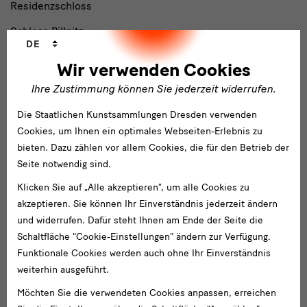
Residenzschloss
Schloss Pillnitz
Sprachwechsler
DE
Zwinger mit Semperbau
Wir verwenden Cookies
Ihre Zustimmung können Sie jederzeit widerrufen.
Museen
Albertinum
Die Staatlichen Kunstsammlungen Dresden verwenden
Cookies, um Ihnen ein optimales Webseiten-Erlebnis zu
Archiv der Avantgarden — Egidio Marzona
bieten. Dazu zählen vor allem Cookies, die für den Betrieb der
Seite notwendig sind.
Gemäldegalerie Alte Meister
Klicken Sie auf „Alle akzeptieren“, um alle Cookies zu
GRASSI Museum für Völkerkunde Leipzig
akzeptieren. Sie können Ihr Einverständnis jederzeit ändern
Grünes Gewölbe
und widerrufen. Dafür steht Ihnen am Ende der Seite die
Schaltfläche "Cookie-Einstellungen" ändern zur Verfügung.
Kunstgewerbemuseum
Funktionale Cookies werden auch ohne Ihr Einverständnis
Kupferstich-Kabinett
weiterhin ausgeführt.
Mathematisch-Physikalischer Salon
Möchten Sie die verwendeten Cookies anpassen, erreichen