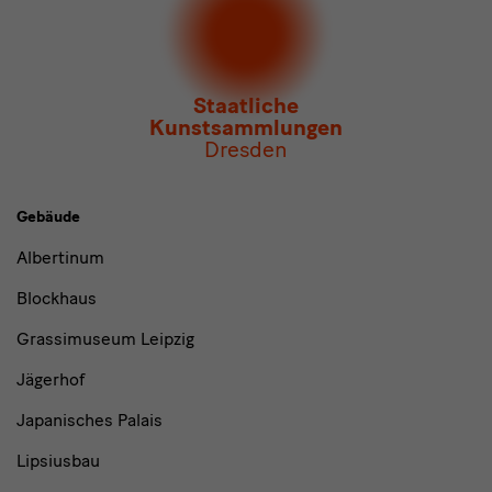
Newsletter
des Albertinum
Newsletter Tourismus
Newsletter
Museum für Sächsische Volkskunst
Staatliche
Kunstsammlungen
Dresden
Gebäude,
Gebäude
Museen
Albertinum
und
Blockhaus
Institutionen
Grassimuseum Leipzig
Jägerhof
Japanisches Palais
Lipsiusbau