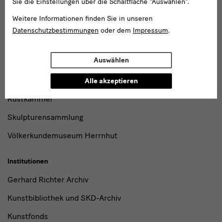
Sie die Einstellungen über die Schaltfläche "Auswählen".
Münzkabinett
Weitere Informationen finden Sie in unseren
Museum für Sächsische Volkskunst
Datenschutzbestimmungen
oder dem
Impressum
.
Museum für Völkerkunde Dresden
Auswählen
Porzellansammlung
Puppentheatersammlung
Alle akzeptieren
Rüstkammer
Skulpturensammlung
Völkerkundemuseum Herrnhut
Institutionen
Gerhard Richter Archiv
Kunstbibliothek und SKD-Archiv
Kunstfonds