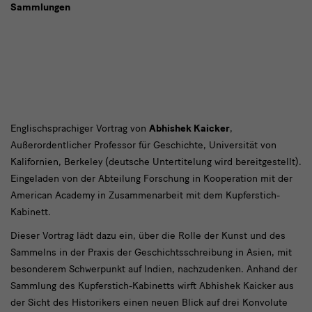
Sammlungen
Lisa
Englischsprachiger Vortrag von
Abhishek Kaicker
,
Außerordentlicher Professor für Geschichte, Universität von
and
Kalifornien, Berkeley (deutsche Untertitelung wird bereitgestellt).
Heinrich
Eingeladen von der Abteilung Forschung in Kooperation mit der
Arnhold
American Academy in Zusammenarbeit mit dem Kupferstich-
Kabinett.
Lecture
Dieser Vortrag lädt dazu ein, über die Rolle der Kunst und des
2025
Sammelns in der Praxis der Geschichtsschreibung in Asien, mit
besonderem Schwerpunkt auf Indien, nachzudenken. Anhand der
Sammlung des Kupferstich-Kabinetts wirft Abhishek Kaicker aus
der Sicht des Historikers einen neuen Blick auf drei Konvolute