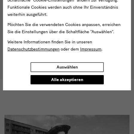
Schaltfläche "Cookie-Einstellungen" ändern zur Verfügung.
Filmvorführung der neu restaurierten Langfassung, 65 Minuten,
Funktionale Cookies werden auch ohne Ihr Einverständnis
Hochschule für Film und Fernsehen der DDR, mit einer
weiterhin ausgeführt.
Einführung von vinit agarwal, Oralities Research Lab in
Möchten Sie die verwendeten Cookies anpassen, erreichen
Jaipur/Indien.
Sie die Einstellungen über die Schaltfläche "Auswählen".
Der Film OYOYO ist Ausgangspunkt von „Bis zum Sonnenaufgang,“
Sequenz 1
der Reihe
Verflochtene Internationalismen
der
Weitere Informationen finden Sie in unseren
Forschung im Albertinum.
Datenschutzbestimmungen
oder dem
Impressum
.
Auswählen
Alle akzeptieren