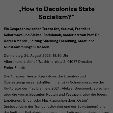
„How to Decolonize State
Socialism?”
Ein Gespräch zwischen Tereza Stejskalová, Františka
Schormová und Aleksei Borisionok, moderiert von Prof. Dr.
Doreen Mende, Leitung Abteilung Forschung, Staatliche
Kunstsammlungen Dresden
Donnerstag, 24. August 2023, 18:30 Uhr
Albertinum, Lichthof, Tzschirnerplatz 2, 01067 Dresden
Freier Eintritt
Die Kuratorin Tereza Stejskalová, die Literatur- und
Übersetzungswissenschaftlerin Františka Schormová sowie der
Ko-Kurator der Prag Biennale 2024, Aleksei Borisionok, sprechen
über die vernachlässigten Routen und Passagen, über die Ideen,
Emotionen, Bilder oder Musik zwischen dem „Osten"
(insbesondere der Tschechoslowakei und der Sowjetunion) und
der Welt der Entkolonialisierungs- und Antirassismusbewegungen