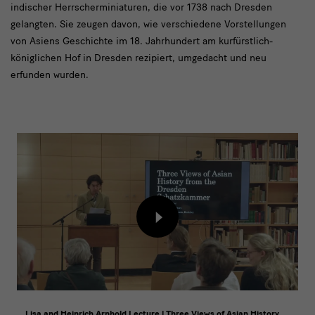
indischer Herrscherminiaturen, die vor 1738 nach Dresden
gelangten. Sie zeugen davon, wie verschiedene Vorstellungen
von Asiens Geschichte im 18. Jahrhundert am kurfürstlich-
königlichen Hof in Dresden rezipiert, umgedacht und neu
erfunden wurden.
Film
zur
Lecture
Inhalt
von
externem
Anbieter
laden
Lisa and Heinrich Arnhold Lecture | Three Views of Asian History