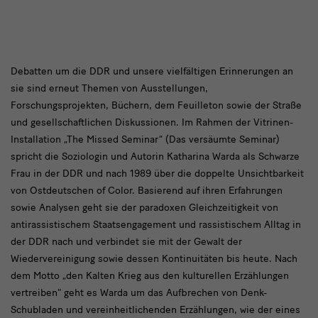
Whose
Debatten um die DDR und unsere vielfältigen Erinnerungen an
sie sind erneut Themen von Ausstellungen,
Legacies/
Forschungsprojekten, Büchern, dem Feuilleton sowie der Straße
Wessen
und gesellschaftlichen Diskussionen. Im Rahmen der Vitrinen-
Hinterlassenschaften?
Installation „The Missed Seminar” (Das versäumte Seminar)
spricht die Soziologin und Autorin Katharina Warda als Schwarze
Frau in der DDR und nach 1989 über die doppelte Unsichtbarkeit
von Ostdeutschen of Color. Basierend auf ihren Erfahrungen
sowie Analysen geht sie der paradoxen Gleichzeitigkeit von
antirassistischem Staatsengagement und rassistischem Alltag in
der DDR nach und verbindet sie mit der Gewalt der
Wiedervereinigung sowie dessen Kontinuitäten bis heute. Nach
dem Motto „den Kalten Krieg aus den kulturellen Erzählungen
vertreiben" geht es Warda um das Aufbrechen von Denk-
Schubladen und vereinheitlichenden Erzählungen, wie der eines