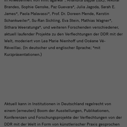
In Anwesenheit von vinit agarwal*, Anandita Bajpai (tbc), Nikolai
Brandes, Sophie Genske, Paz Guevara*, Julia Jagoda, Sarah E.
James*, Paola Malavassi*, Prof. Dr. Doreen Mende, Kerstin
Schankweiler*, Su-Ran Sichling, Eva Stein, Mathias Wagner*,
Sithara Weeratunga*, und weiteren Forschenden verschiedener,
aktuell laufender Projekte zu den Verflechtungen der DDR mit der
Welt, moderiert von Lea Marie Nienhoff und Océane Vé-
Réveillac. (In deutscher und englischer Sprache; *mit
Kurzpräsentationen.)
Netzwerktreffen
Aktuell kann in Institutionen in Deutschland regelrecht von
einem (erneuten) Boom der Ausstellungen, Publikationen,
Konferenzen und Forschungsprojekte der Verflechtungen von der
DDR mit der Welt in Form von künstlerischer Praxis gesprochen