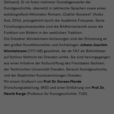
(Schweiz). Er ist Autor mehrerer Grundlagenwerke der
Kunstgeschichte, übersetzt in zahlreiche Sprachen sowie eines
autobiografisch-fiktionalen Romans „Oublier Bucarest“ (Actes
Sud, 2014), preisgekrönt durch die Académie Française. Seine
Forschungsschwerpunkte sind die Bildhermeneutik sowie die
Funktion von Bildern in der westlichen Tradition.
Die Dresdner Winckelmann-Vorlesungen sind der Erinnerung an
den großen Kunsttheoretiker und Archäologen
Johann Joachim
Winckelmann
(1717–68) gewidmet, der ab 1747 als Bibliothekar
auf Schloss Nöthnitz bei Dresden wirkte. Sie sind hervorgegangen
aus einer Initiative der Kulturstiftung des Freistaates Sachsen,
der Technischen Universität Dresden, Bereich Kunstgeschichte,
und der Staatlichen Kunstsammlungen Dresden.
Mit einem Grußwort von
Prof. Dr. Doreen Mende
(Forschungsabteilung, SKD) und einer Einführung von
Prof. Dr.
Henrik Karge
(Professur für Kunstgeschichte, TUD).