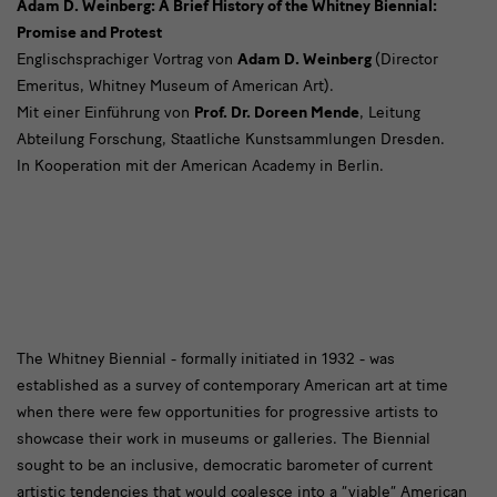
Adam D. Weinberg: A Brief History of the Whitney Biennial:
Promise and Protest
Englischsprachiger Vortrag von
Adam D. Weinberg
(Director
Emeritus, Whitney Museum of American Art).
Mit einer Einführung von
Prof. Dr. Doreen Mende
, Leitung
Abteilung Forschung, Staatliche Kunstsammlungen Dresden.
In Kooperation mit der American Academy in Berlin.
Adam
The Whitney Biennial - formally initiated in 1932 - was
established as a survey of contemporary American art at time
D.
when there were few opportunities for progressive artists to
Weinberg
showcase their work in museums or galleries. The Biennial
Arnhold
sought to be an inclusive, democratic barometer of current
artistic tendencies that would coalesce into a “viable” American