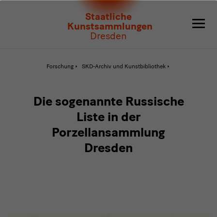
Die
Staatliche
sogenannte
Kunstsammlungen
Dresden
Russische
Liste
Aktive
Forschung
SKD-Archiv und Kunstbibliothek
Seite:
Die
in
sogenannte
Russische
der
Liste
Die sogenannte Russische
in
Porzellansammlung
der
Liste in der
Porzellansammlun
Dresden
Porzellansammlung
Dresden
Dresden