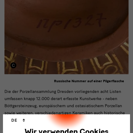
Russische Nummer auf einer Pilgerflasche
russische
Die der Porzellansammlung Dresden vorliegenden acht Listen
umfassen knapp 12.000 derart erfasste Kunstwerke - neben
Liste
Böttgersteinzeug, europäischem und ostasiatischem Porzellan
sowie weiteren, verschiedenartigen Keramiken auch historische
Sprachwechsler
Gläser, Elfenbein, Bronzen und Skulpturen.
DE
Barbara Bechter
Wir verwenden Cookies