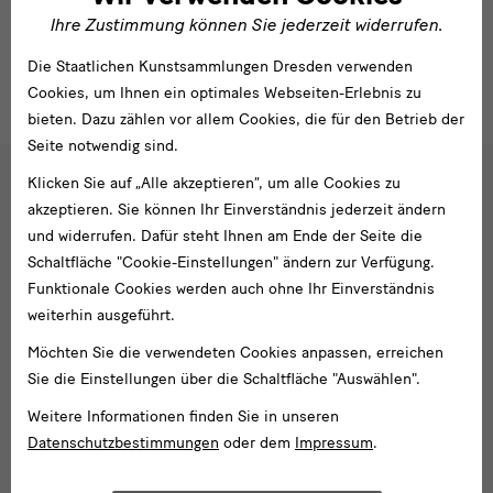
Eine Transkription der Listen ist
hier
zu finden.
Ihre Zustimmung können Sie jederzeit widerrufen.
Die Staatlichen Kunstsammlungen Dresden verwenden
Cookies, um Ihnen ein optimales Webseiten-Erlebnis zu
bieten. Dazu zählen vor allem Cookies, die für den Betrieb der
Seite notwendig sind.
Klicken Sie auf „Alle akzeptieren“, um alle Cookies zu
Social
akzeptieren. Sie können Ihr Einverständnis jederzeit ändern
Folgen Sie uns
und widerrufen. Dafür steht Ihnen am Ende der Seite die
Media
Schaltfläche "Cookie-Einstellungen" ändern zur Verfügung.
und
Facebook
X
Youtube
Instagram
SKD
Funktionale Cookies werden auch ohne Ihr Einverständnis
Blog
Newsletter
weiterhin ausgeführt.
Newsletter
Möchten Sie die verwendeten Cookies anpassen, erreichen
Sie die Einstellungen über die Schaltfläche "Auswählen".
E-
Mail-
Weitere Informationen finden Sie in unseren
Adresse
Datenschutzbestimmungen
oder dem
Impressum
.
Anmelden
eingeben*
Tel. +49 351 49 14 2000