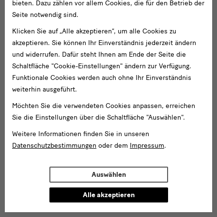
Lipsiusbau
bieten. Dazu zählen vor allem Cookies, die für den Betrieb der
Seite notwendig sind.
Residenzschloss
Klicken Sie auf „Alle akzeptieren“, um alle Cookies zu
Schloss Pillnitz
akzeptieren. Sie können Ihr Einverständnis jederzeit ändern
Zwinger mit Semperbau
und widerrufen. Dafür steht Ihnen am Ende der Seite die
Schaltfläche "Cookie-Einstellungen" ändern zur Verfügung.
Museen
Funktionale Cookies werden auch ohne Ihr Einverständnis
weiterhin ausgeführt.
Albertinum
Möchten Sie die verwendeten Cookies anpassen, erreichen
Archiv der Avantgarden — Egidio Marzona
Sie die Einstellungen über die Schaltfläche "Auswählen".
Gemäldegalerie Alte Meister
Weitere Informationen finden Sie in unseren
Datenschutzbestimmungen
oder dem
Impressum
.
GRASSI Museum für Völkerkunde Leipzig
Grünes Gewölbe
Auswählen
Kunstgewerbemuseum
Alle akzeptieren
Kupferstich-Kabinett