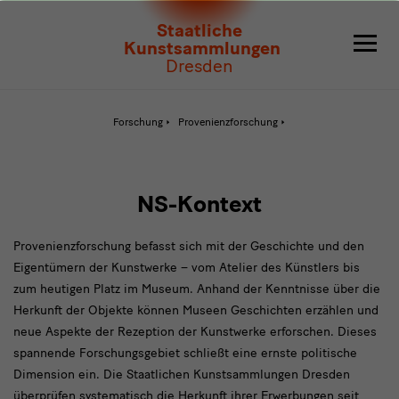
NS-
Staatliche
Kontext
Kunstsammlungen
Dresden
Aktive
Forschung
Provenienzforschung
Seite:
NS-
Kontext
NS-Kontext
Provenienzforschung befasst sich mit der Geschichte und den
Eigentümern der Kunstwerke – vom Atelier des Künstlers bis
zum heutigen Platz im Museum. Anhand der Kenntnisse über die
Herkunft der Objekte können Museen Geschichten erzählen und
neue Aspekte der Rezeption der Kunstwerke erforschen. Dieses
spannende Forschungsgebiet schließt eine ernste politische
Dimension ein. Die Staatlichen Kunstsammlungen Dresden
überprüfen systematisch die Herkunft ihrer Erwerbungen seit