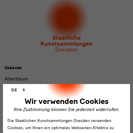
Newsletter
der Staatlichen Kunstsammlungen
Dresden
Newsletter
des Albertinum
Newsletter Tourismus
Newsletter
Museum für Sächsische Volkskunst
Staatliche
Kunstsammlungen
Dresden
Gebäude,
Gebäude
Museen
Albertinum
und
Sprachwechsler
Blockhaus
DE
Institutionen
Wir verwenden Cookies
Grassimuseum Leipzig
Ihre Zustimmung können Sie jederzeit widerrufen.
Jägerhof
Die Staatlichen Kunstsammlungen Dresden verwenden
Japanisches Palais
Cookies, um Ihnen ein optimales Webseiten-Erlebnis zu