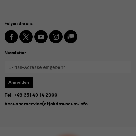
Social
Folgen Sie uns
Media
und
Facebook
X
Youtube
Instagram
SKD
Blog
Newsletter
Newsletter
E-
Mail-
Adresse
Anmelden
eingeben*
Tel. +49 351 49 14 2000
* Pflichtfeld
besucherservice(at)skdmuseum.info
Ich stimme der
Datenschutzerklärung
zu.*
Bitte wählen Sie mindestens einen Newsletter aus.
Ich möchte gern folgende
Newsletter
abonnieren*