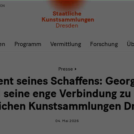
ION
Staatliche
Kunstsammlungen
Dresden
en
Programm
Vermittlung
Forschung
Üb
Aktive
Presse
Seite:
Fundament
t seines Schaffens: Georg
seines
Schaffens:
 seine enge Verbindung zu
Georg
Baselitz
lichen Kunstsammlungen D
und
seine
enge
04. Mai 2026
Verbindung
zu