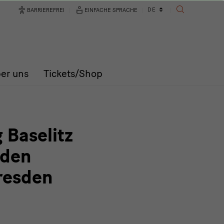
Sprachwechsler
DE
BARRIEREFREI
EINFACHE SPRACHE
SUCHE
er uns
Tickets/Shop
 Baselitz
 den
resden