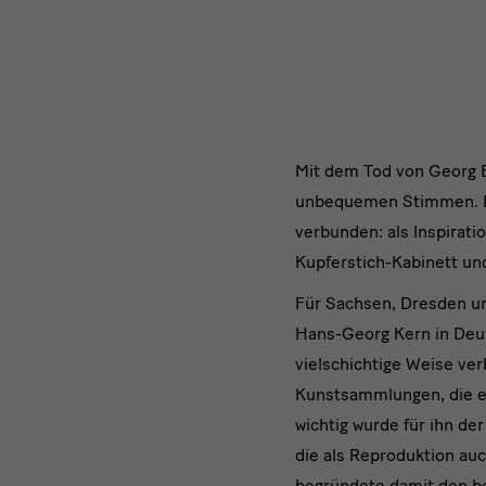
zu
den
Staatlichen
Kunstsammlungen
Mit
Mit dem Tod von Georg Ba
Dresden
unbequemen Stimmen. De
dem
verbunden: als Inspirati
Tod
Kupferstich-Kabinett un
von
Für Sachsen, Dresden un
Hans-Georg Kern in Deut
vielschichtige Weise ve
Kunstsammlungen, die er
wichtig wurde für ihn d
die als Reproduktion au
begründete damit den be