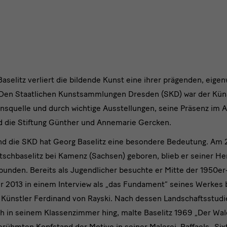
den
Staatlichen
Kunstsammlungen
Dresden
selitz verliert die bildende Kunst eine ihrer prägenden, eigen
n Staatlichen Kunstsammlungen Dresden (SKD) war der Künst
onsquelle und durch wichtige Ausstellungen, seine Präsenz im 
d die Stiftung Günther und Annemarie Gercken.
d die SKD hat Georg Baselitz eine besondere Bedeutung. Am 2
schbaselitz bei Kamenz (Sachsen) geboren, blieb er seiner Her
rbunden. Bereits als Jugendlicher besuchte er Mitte der 1950e
 2013 in einem Interview als „das Fundament“ seines Werkes
er Künstler Ferdinand von Rayski. Nach dessen Landschaftsstud
ch in seinem Klassenzimmer hing, malte Baselitz 1969 „Der Wa
rühmten Kopfstand der Motive in seiner Malerei. Raffaels „Six