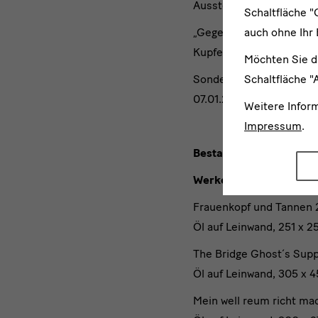
Ausstellung anlässlich 
Schaltfläche "
auch ohne Ihr 
„Gegen den Strich. Druc
Kupferstich-Kabinett
Möchten Sie d
Schaltfläche "
Sonderpräsentation des 
07.01.2024), Werke aus
Weitere Infor
Impressum
.
Bestand der SKD:
Werke im Albertinum:
Frauenkopf und Tannen 2
Öl auf Leinwand, 251 x 25
The Bridge Ghost´s Sup
Öl auf Leinwand, 305 x 4
Mein well reum richt ma