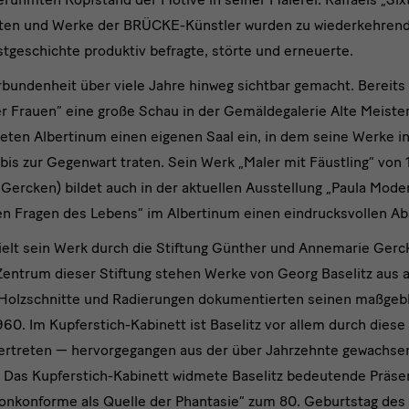
isten und Werke der BRÜCKE-Künstler wurden zu wiederkehre
tgeschichte produktiv befragte, störte und erneuerte.
bundenheit über viele Jahre hinweg sichtbar gemacht. Bereits
er Frauen“ eine große Schau in der Gemäldegalerie Alte Meiste
neten Albertinum einen eigenen Saal ein, in dem seine Werke in
is zur Gegenwart traten. Sein Werk „Maler mit Fäustling“ von 
ercken) bildet auch in der aktuellen Ausstellung „Paula Mod
n Fragen des Lebens“ im Albertinum einen eindrucksvollen A
ielt sein Werk durch die Stiftung Günther und Annemarie Gerck
 Zentrum dieser Stiftung stehen Werke von Georg Baselitz aus 
Holzschnitte und Radierungen dokumentierten seinen maßgebli
960. Im Kupferstich-Kabinett ist Baselitz vor allem durch diese 
ertreten — hervorgegangen aus der über Jahrzehnte gewachse
r. Das Kupferstich-Kabinett widmete Baselitz bedeutende Präse
Nonkonforme als Quelle der Phantasie“ zum 80. Geburtstag des