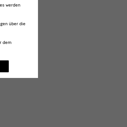
ies werden
.2023—04.06.2023),
ngen über die
z (22.08.2023-
r dem