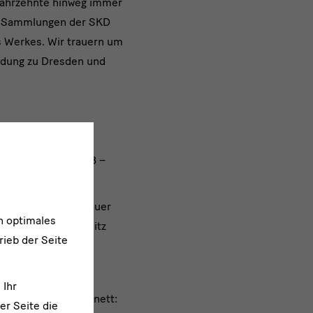
Jahrzehnte hinweg immer
gen Sammlungen der SKD
s Werkes. Wir trauern um
indung zu Dresden und
Bayern" (20.06.2008 –
alls der Berliner Mauer
n optimales
ke von Georg Baselitz
rieb der Seite
lung im Dresdner
ickelt
 Ihr
, Kupferstich-Kabinett:
er Seite die