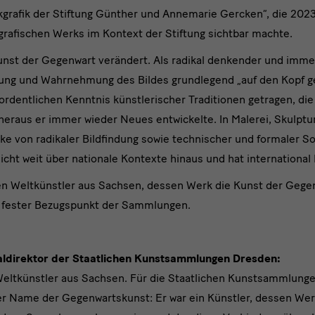
kgrafik der Stiftung Günther und Annemarie Gercken“, die 202
rafischen Werks im Kontext der Stiftung sichtbar machte.
Kunst der Gegenwart verändert. Als radikal denkender und imme
nung und Wahrnehmung des Bildes grundlegend „auf den Kopf ges
ordentlichen Kenntnis künstlerischer Traditionen getragen, die
 heraus er immer wieder Neues entwickelte. In Malerei, Skulptu
ke von radikaler Bildfindung sowie technischer und formaler So
eicht weit über nationale Kontexte hinaus und hat internationa
n Weltkünstler aus Sachsen, dessen Werk die Kunst der Gegen
n fester Bezugspunkt der Sammlungen.
aldirektor der Staatlichen Kunstsammlungen Dresden:
 Weltkünstler aus Sachsen. Für die Staatlichen Kunstsammlunge
r Name der Gegenwartskunst: Er war ein Künstler, dessen Wer