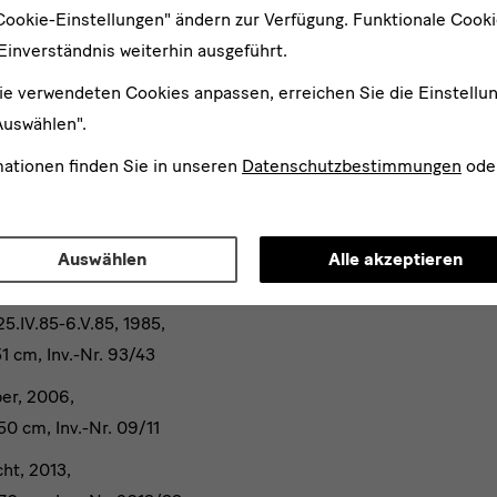
seines 80. Geburtstages
Cookie-Einstellungen" ändern zur Verfügung. Funktionale Cook
Einverständnis weiterhin ausgeführt.
kgrafik der Stiftung Günther und Annemarie Gercken“ (03.03
ie verwendeten Cookies anpassen, erreichen Sie die Einstellu
Auswählen".
Albertinum anlässlich des 85. Geburtstages von Georg Baselit
 dem Bestand aus der Stiftung Günther und Annemarie Gercken
mationen finden Sie in unseren
Datenschutzbestimmungen
ode
Auswählen
Alle akzeptieren
5.IV.85-6.V.85, 1985,
1 cm, Inv.-Nr. 93/43
per, 2006,
50 cm, Inv.-Nr. 09/11
cht, 2013,