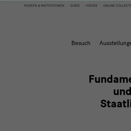
Fundament
MUSEEN & INSTITUTIONEN
GUIDE
VOICES
ONLINE COLLECT
seines
Schaffens:
Besuch
Ausstellung
Georg
Baselitz
und
Fundamen
seine
und
Staat
enge
Verbindung