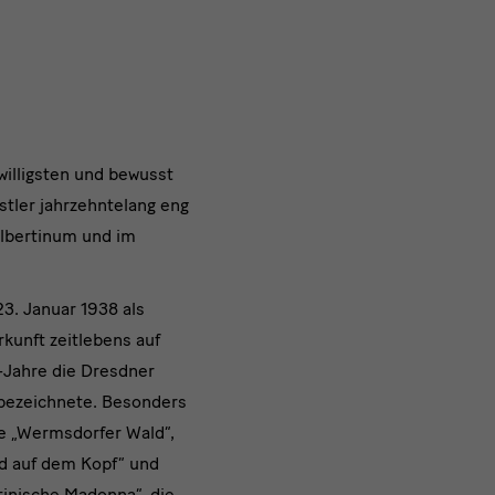
willigsten und bewusst
ler jahrzehntelang eng
Albertinum und im
3. Januar 1938 als
kunft zeitlebens auf
r-Jahre die Dresdner
 bezeichnete. Besonders
ie „Wermsdorfer Wald“,
ld auf dem Kopf“ und
tinische Madonna“, die