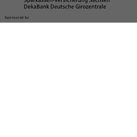
Sponsored by
Die Realisierung des Internetauftritts wurde gefördert durch
Impressum
Datenschutz
Barrierefreiheit
Kinderschutz
Transparenzhinweis
Kontakt
Cookie-Einstellungen ändern