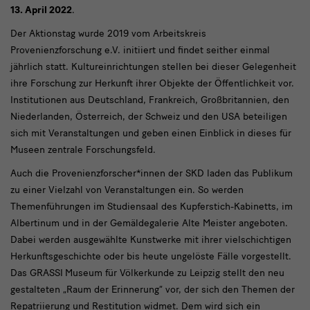
feiern
13. April 2022
.
Tag
Der Aktionstag wurde 2019 vom Arbeitskreis
der
Provenienzforschung e.V. initiiert und findet seither einmal
Provenienzforschung
jährlich statt. Kultureinrichtungen stellen bei dieser Gelegenheit
ihre Forschung zur Herkunft ihrer Objekte der Öffentlichkeit vor.
Institutionen aus Deutschland, Frankreich, Großbritannien, den
Niederlanden, Österreich, der Schweiz und den USA beteiligen
sich mit Veranstaltungen und geben einen Einblick in dieses für
Museen zentrale Forschungsfeld.
Auch die Provenienzforscher*innen der SKD laden das Publikum
zu einer Vielzahl von Veranstaltungen ein. So werden
Themenführungen im Studiensaal des Kupferstich-Kabinetts, im
Albertinum und in der Gemäldegalerie Alte Meister angeboten.
Dabei werden ausgewählte Kunstwerke mit ihrer vielschichtigen
Herkunftsgeschichte oder bis heute ungelöste Fälle vorgestellt.
Das GRASSI
Museum für Völkerkunde zu Leipzig stellt den neu
gestalteten „Raum der Erinnerung“ vor, der sich den Themen der
Repatriierung und Restitution widmet. Dem wird sich ein