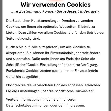
Wir verwenden Cookies
https://grassi-voelkerkunde.skd.museum/programm/
Ihre Zustimmung können Sie jederzeit widerrufen.
Die Staatlichen Kunstsammlungen Dresden verwenden
Neuer Blog
Cookies, um Ihnen ein optimales Webseiten-Erlebnis zu
„Transfers von Thüringen nach Sachsen: Forschung an den
bieten. Dazu zählen vor allem Cookies, die für den Betrieb der
Völkerkundemuseen Dresden und Leipzig zu Übernahmen von
Seite notwendig sind.
Objekten aus Thüringer Einrichtungen zu DDR-Zeiten“, Tina
Klicken Sie auf „Alle akzeptieren“, um alle Cookies zu
Oppermann
akzeptieren. Sie können Ihr Einverständnis jederzeit ändern
https://blog.skd.museum/
und widerrufen. Dafür steht Ihnen am Ende der Seite die
Schaltfläche "Cookie-Einstellungen" ändern zur Verfügung.
Funktionale Cookies werden auch ohne Ihr Einverständnis
Weiterführende Informationen:
weiterhin ausgeführt.
https://www.skd.museum/forschung/provenienzforschung/
Möchten Sie die verwendeten Cookies anpassen, erreichen
https://www.arbeitskreis-provenienzforschung.org/tag-der-
Sie die Einstellungen über die Schaltfläche "Auswählen".
provenienzforschung/
Weitere Informationen finden Sie in unseren
Datenschutzbestimmungen
oder dem
Impressum
.