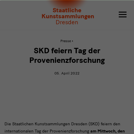
SKD
Staatliche
feiern
Kunstsammlungen
Dresden
Tag
der
Aktive
Presse
Seite:
SKD
Provenienzforschung
SKD feiern Tag der
feiern
Tag
Provenienzforschung
der
Provenienzforschung
05. April 2022
SKD
Die Staatlichen Kunstsammlungen Dresden (SKD) feiern den
internationalen Tag der Provenienzforschung
am Mittwoch, den