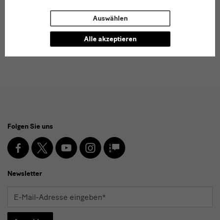
Die SKD kommunizieren unter dem Hashtag
#TagderProvenienzforschung.
Auswählen
Alle akzeptieren
Social
Folgen Sie uns
Media
und
Facebook
X
Youtube
Instagram
SKD
Blog
Newsletter
Newsletter
E-
Mail-
Adresse