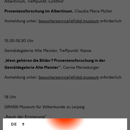
Albertinum, Treffpunkt: Lichthof
Provenienzforschung im Albertinum
, Claudia Maria Müller
Anmeldung unter:
besucherservice(at)skd.museum
erforderlich
15:30-16:30 Uhr
Gemäldegalerie Alte Meister, Treffpunkt: Kasse
„Wem gehören die Bilder? Provenienzforschung in der
Gemäldegalerie Alte Meister“
, Carina Merseburger
Anmeldung unter:
besucherservice(at)skd.museum
erforderlich
18 Uhr
GRASSI Museum für Völkerkunde zu Leipzig
„Raum der Erinnerung“
Sprachwechsler
DE
Tag der Provenienzforschung - Führung und Gespräch