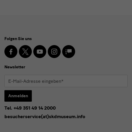
Social
Folgen Sie uns
Media
und
Facebook
X
Youtube
Instagram
SKD
Blog
Newsletter
Newsletter
E-
Mail-
Adresse
Anmelden
eingeben*
Tel. +49 351 49 14 2000
* Pflichtfeld
besucherservice(at)skdmuseum.info
Ich stimme der
Datenschutzerklärung
zu.*
Bitte wählen Sie mindestens einen Newsletter aus.