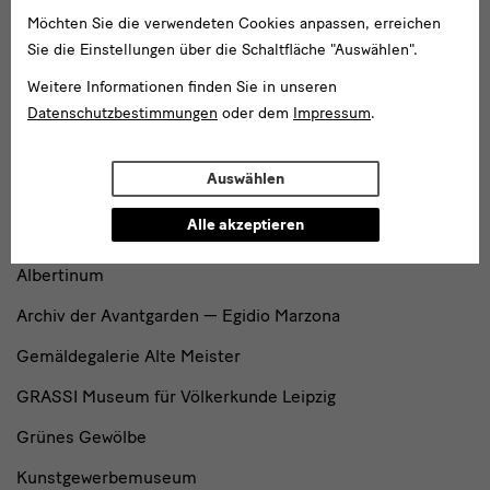
Japanisches Palais
Möchten Sie die verwendeten Cookies anpassen, erreichen
Sie die Einstellungen über die Schaltfläche "Auswählen".
Lipsiusbau
Weitere Informationen finden Sie in unseren
Residenzschloss
Datenschutzbestimmungen
oder dem
Impressum
.
Schloss Pillnitz
Auswählen
Zwinger mit Semperbau
Alle akzeptieren
Museen
Albertinum
Archiv der Avantgarden — Egidio Marzona
Gemäldegalerie Alte Meister
GRASSI Museum für Völkerkunde Leipzig
Grünes Gewölbe
Kunstgewerbemuseum