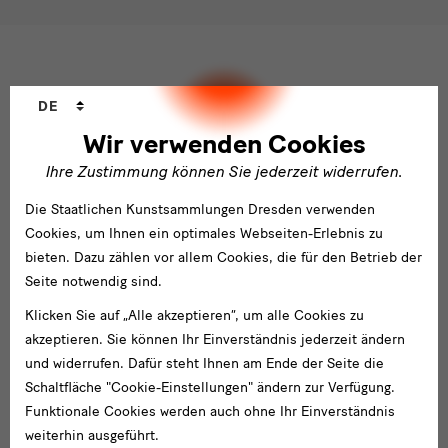
Ich möchte gern folgende
Newsletter
abonnieren*
Newsletter
der Staatlichen Kunstsammlungen
Dresden
Sprachwechsler
DE
Newsletter
des Albertinum
Wir verwenden Cookies
Newsletter Tourismus
Newsletter
Museum für Sächsische Volkskunst
Staatliche
Ihre Zustimmung können Sie jederzeit widerrufen.
Kunstsammlungen
Dresden
Die Staatlichen Kunstsammlungen Dresden verwenden
Cookies, um Ihnen ein optimales Webseiten-Erlebnis zu
bieten. Dazu zählen vor allem Cookies, die für den Betrieb der
Gebäude,
Seite notwendig sind.
Gebäude
Museen
Klicken Sie auf „Alle akzeptieren“, um alle Cookies zu
Albertinum
und
akzeptieren. Sie können Ihr Einverständnis jederzeit ändern
Blockhaus
und widerrufen. Dafür steht Ihnen am Ende der Seite die
Institutionen
Schaltfläche "Cookie-Einstellungen" ändern zur Verfügung.
Grassimuseum Leipzig
Funktionale Cookies werden auch ohne Ihr Einverständnis
Jägerhof
weiterhin ausgeführt.