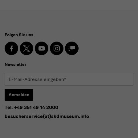
Social
Folgen Sie uns
Media
und
Facebook
X
Youtube
Instagram
SKD
Blog
Newsletter
Newsletter
E-
Mail-
Adresse
Anmelden
eingeben*
Tel. +49 351 49 14 2000
* Pflichtfeld
besucherservice(at)skdmuseum.info
Ich stimme der
Datenschutzerklärung
zu.*
Bitte wählen Sie mindestens einen Newsletter aus.