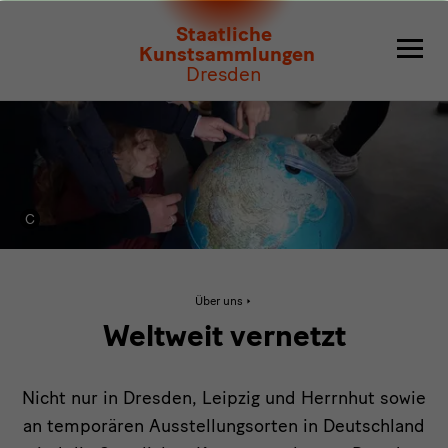
Weltweit
Staatliche
vernetzt
Kunstsammlungen
Dresden
Aktive
Über uns
Seite:
Weltweit
Weltweit vernetzt
vernetzt
Nicht nur in Dresden, Leipzig und Herrnhut sowie
an temporären Ausstellungsorten in Deutschland