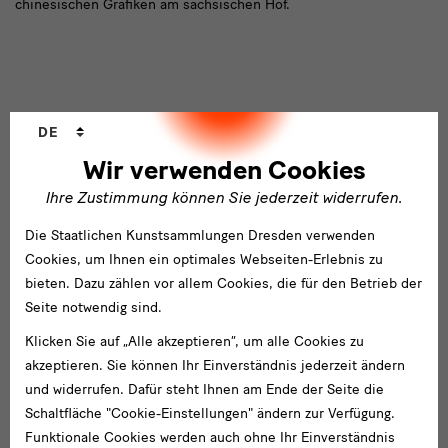
chinesischen Grafiken am sächsischen Hof.
Sprachwechsler
DE
Wir verwenden Cookies
Weltweit
Die Staatlichen Kunstsammlungen Dresden verstehen ihre
Ihre Zustimmung können Sie jederzeit widerrufen.
national wie international wirksame Arbeit auch als einen Beitrag
vernetzt
gegen Fremdenfeindlichkeit und für eine weltoffene, tolerante
Die Staatlichen Kunstsammlungen Dresden verwenden
und friedliche Gesellschaft. Für Menschen, die ihr kulturelles
Cookies, um Ihnen ein optimales Webseiten-Erlebnis zu
Erbe aufgrund der politischen Entwicklungen in ihren
bieten. Dazu zählen vor allem Cookies, die für den Betrieb der
Heimatländern verloren haben, gewinnen die SKD zunehmend an
Seite notwendig sind.
Bedeutung. Insbesondere die ethnologischen Sammlungen in
Klicken Sie auf „Alle akzeptieren“, um alle Cookies zu
Dresden, Leipzig und Herrnhut verstehen sich als ein Archiv der
akzeptieren. Sie können Ihr Einverständnis jederzeit ändern
Weltkulturen und wollen künftig intensiver mit Institutionen und
und widerrufen. Dafür steht Ihnen am Ende der Seite die
Wissenschaftlern aus den Herkunftsländern ihrer Objekte
Schaltfläche "Cookie-Einstellungen" ändern zur Verfügung.
zusammenarbeiten, um die Bestände systematisch zu
Funktionale Cookies werden auch ohne Ihr Einverständnis
erschließen.