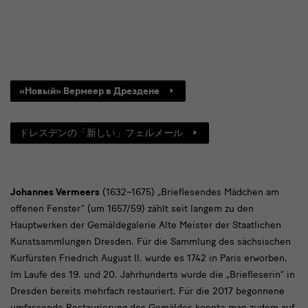
Johannes
«Новый» Вермеер в Дрездене
Vermeers
(1632–
ドレスデンの「新しい」フェルメール
1675)
„Brieflesendes
Mädchen
Johannes Vermeers
(1632–1675) „Brieflesendes Mädchen am
am
offenen Fenster“ (um 1657/59) zählt seit langem zu den
Hauptwerken der Gemäldegalerie Alte Meister der Staatlichen
offenen
Kunstsammlungen Dresden. Für die Sammlung des sächsischen
Fenster“
Kurfürsten Friedrich August II. wurde es 1742 in Paris erworben.
(um
Im Laufe des 19. und 20. Jahrhunderts wurde die „Briefleserin“ in
Dresden bereits mehrfach restauriert. Für die 2017 begonnene
1657/59)
umfassende Restaurierung des Gemäldes konnte man zudem auf