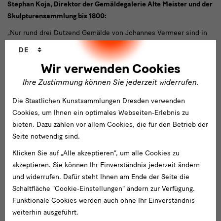
Stephan Koja, Direktor der Gemäldegalerie Alte Meister und der
Skulpturensammlung bis 1800:
„Nur rund drei Dutzend Gemälde von Johannes Vermeer sind in
der Forschungswelt bekannt. Die Gemäldegalerie Alte Meister ist
Sprachwechsler
DE
in der glücklichen Lage sogar zwei Meisterwerke des Delfter
Wir verwenden Cookies
Malers zu besitzen. Das 1656 entstandene Bild „Bei der
Kupplerin“ wurde bereits 2002 bis 2004 umfassend restauriert,
Ihre Zustimmung können Sie jederzeit widerrufen.
nun freuen wir uns sehr darüber, dass durch die großzügige
Die Staatlichen Kunstsammlungen Dresden verwenden
Unterstützung der Hata Foundation auch die Restaurierung des
Cookies, um Ihnen ein optimales Webseiten-Erlebnis zu
„Brieflesenden Mädchens am offenen Fenster“ realisiert werden
bieten. Dazu zählen vor allem Cookies, die für den Betrieb der
kann und sich das Gemälde nach Fertigstellung in sensationell
Seite notwendig sind.
neuer Erscheinung präsentieren wird – und wir damit einen
bedeutenden Beitrag zur Vermeer-Forschung leisten können.“
Klicken Sie auf „Alle akzeptieren“, um alle Cookies zu
akzeptieren. Sie können Ihr Einverständnis jederzeit ändern
Marlies Giebe, Leiterin der Restaurierungswerkstatt
und widerrufen. Dafür steht Ihnen am Ende der Seite die
Gemäldegalerie Alte Meister:
Schaltfläche "Cookie-Einstellungen" ändern zur Verfügung.
„Mit der Restaurierung des „Brieflesenden Mädchens am offenen
Funktionale Cookies werden auch ohne Ihr Einverständnis
Fenster“ erzielen wir einen Wiedergewinn der bekannten frischen
weiterhin ausgeführt.
Farbigkeit Vermeers in einem Gemälde, das an einem wichtigen