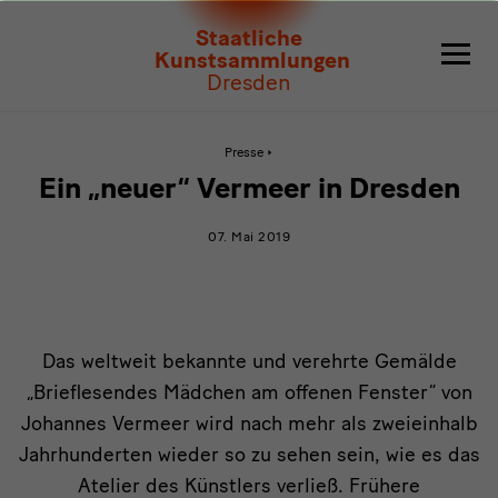
Ein
Staatliche
„neuer“
Kunstsammlungen
Dresden
Vermeer
in
Aktive
Presse
Seite:
Ein
Dresden
Ein „neuer“ Vermeer in Dresden
„neuer“
Vermeer
in
07. Mai 2019
Dresden
Ein
Das weltweit bekannte und verehrte Gemälde
„Brieflesendes Mädchen am offenen Fenster“ von
„neuer“
Johannes Vermeer wird nach mehr als zweieinhalb
Vermeer
Jahrhunderten wieder so zu sehen sein, wie es das
in
Atelier des Künstlers verließ. Frühere