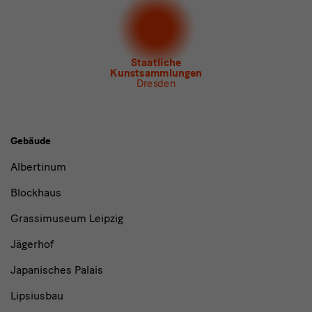
Dresden
Newsletter
des Albertinum
Newsletter Tourismus
Newsletter
Museum für Sächsische Volkskunst
Staatliche
Kunstsammlungen
Dresden
Gebäude,
Gebäude
Museen
Albertinum
und
Blockhaus
Institutionen
Grassimuseum Leipzig
Jägerhof
Japanisches Palais
Lipsiusbau