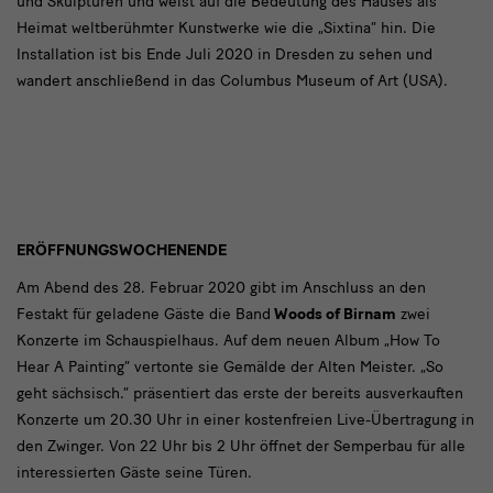
und Skulpturen und weist auf die Bedeutung des Hauses als
Heimat weltberühmter Kunstwerke wie die „Sixtina“ hin. Die
Installation ist bis Ende Juli 2020 in Dresden zu sehen und
wandert anschließend in das Columbus Museum of Art (USA).
Eröffnungswochenende
ERÖFFNUNGSWOCHENENDE
Am Abend des 28. Februar 2020 gibt im Anschluss an den
Festakt für geladene Gäste die Band
Woods of Birnam
zwei
Konzerte im Schauspielhaus. Auf dem neuen Album „How To
Hear A Painting“ vertonte sie Gemälde der Alten Meister. „So
geht sächsisch.“ präsentiert das erste der bereits ausverkauften
Konzerte um 20.30 Uhr in einer kostenfreien Live-Übertragung in
den Zwinger. Von 22 Uhr bis 2 Uhr öffnet der Semperbau für alle
interessierten Gäste seine Türen.