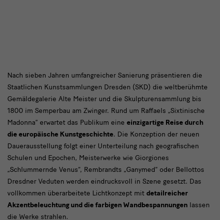
Gemäldegalerie
und
der
Skulpturensammlung
Alte
bis
1800
Meister
und
mit
der
Nach sieben Jahren umfangreicher Sanierung präsentieren die
Staatlichen Kunstsammlungen Dresden (SKD) die weltberühmte
der
Skulpturensammlung
Gemäldegalerie Alte Meister und die Skulpturensammlung bis
Gemäldegalerie
bis
1800 im Semperbau am Zwinger. Rund um Raffaels „Sixtinische
Alte
Madonna“ erwartet das Publikum eine
einzigartige Reise durch
1800
die europäische Kunstgeschichte
. Die Konzeption der neuen
Meister
Dauerausstellung folgt einer Unterteilung nach geografischen
und
Schulen und Epochen, Meisterwerke wie Giorgiones
der
„Schlummernde Venus“, Rembrandts „Ganymed“ oder Bellottos
Dresdner Veduten werden eindrucksvoll in Szene gesetzt. Das
Skulpturensammlung
vollkommen überarbeitete Lichtkonzept mit
detailreicher
bis
Akzentbeleuchtung und die farbigen Wandbespannungen
lassen
1800
die Werke strahlen.