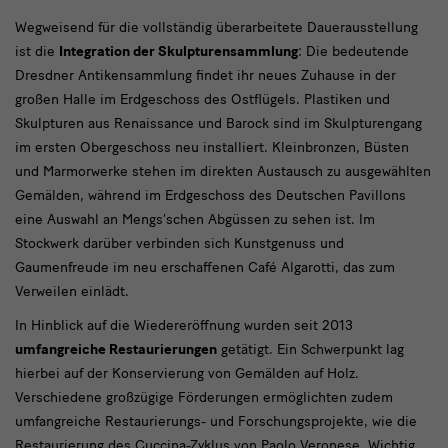
Wegweisend für die vollständig überarbeitete Dauerausstellung
ist die
Integration der Skulpturensammlung
: Die bedeutende
Dresdner Antikensammlung findet ihr neues Zuhause in der
großen Halle im Erdgeschoss des Ostflügels. Plastiken und
Skulpturen aus Renaissance und Barock sind im Skulpturengang
im ersten Obergeschoss neu installiert. Kleinbronzen, Büsten
und Marmorwerke stehen im direkten Austausch zu ausgewählten
Gemälden, während im Erdgeschoss des Deutschen Pavillons
eine Auswahl an Mengs‘schen Abgüssen zu sehen ist. Im
Stockwerk darüber verbinden sich Kunstgenuss und
Gaumenfreude im neu erschaffenen Café Algarotti, das zum
Verweilen einlädt.
In Hinblick auf die Wiedereröffnung wurden seit 2013
umfangreiche Restaurierungen
getätigt. Ein Schwerpunkt lag
hierbei auf der Konservierung von Gemälden auf Holz.
Verschiedene großzügige Förderungen ermöglichten zudem
umfangreiche Restaurierungs- und Forschungsprojekte, wie die
Restaurierung des Cuccina-Zyklus von Paolo Veronese. Wichtig