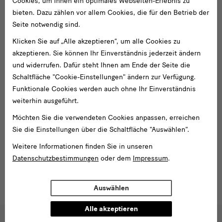
Cookies, um Ihnen ein optimales Webseiten-Erlebnis zu
sich das Programm der Festwoche an.
Weitere Informationen,
bieten. Dazu zählen vor allem Cookies, die für den Betrieb der
auch zu
neuen Publikationen
, finden Sie unter:
Seite notwendig sind.
Klicken Sie auf „Alle akzeptieren“, um alle Cookies zu
www.skd.museum/semperbau2020
akzeptieren. Sie können Ihr Einverständnis jederzeit ändern
und widerrufen. Dafür steht Ihnen am Ende der Seite die
Schaltfläche "Cookie-Einstellungen" ändern zur Verfügung.
Wir möchten Sie herzlich zu dieser Pressekonferenz einladen
Funktionale Cookies werden auch ohne Ihr Einverständnis
und bitten um Anmeldung unter
presse(at)skd.museum
.
weiterhin ausgeführt.
Die SKD kommunizieren über #gemäldegaleriealtemeister,
Möchten Sie die verwendeten Cookies anpassen, erreichen
#semperbau2020 und #skdmuseum und #woodsofbirnam auf
Sie die Einstellungen über die Schaltfläche "Auswählen".
Social Media.
Weitere Informationen finden Sie in unseren
Datenschutzbestimmungen
oder dem
Impressum
.
Auswählen
Alle akzeptieren