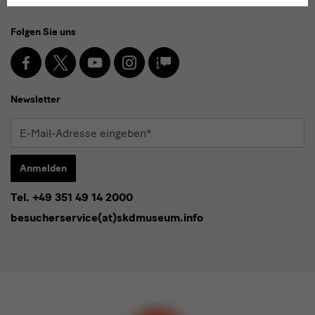
Social
Folgen Sie uns
Media
und
Facebook
X
Youtube
Instagram
SKD
Blog
Newsletter
Newsletter
E-
Mail-
Adresse
Anmelden
eingeben*
Tel. +49 351 49 14 2000
* Pflichtfeld
besucherservice(at)skdmuseum.info
Ich stimme der
Datenschutzerklärung
zu.*
Bitte wählen Sie mindestens einen Newsletter aus.
Ich möchte gern folgende
Newsletter
abonnieren*
Newsletter
der Staatlichen Kunstsammlungen
Dresden