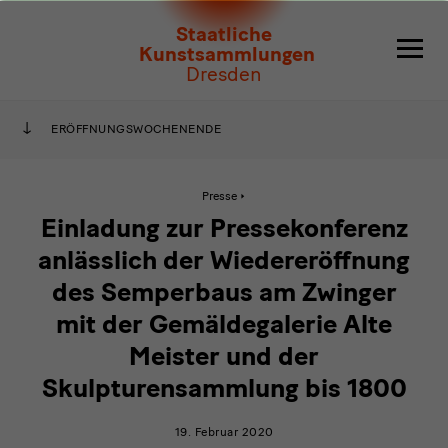
Einladung
Staatliche
zur
Kunstsammlungen
Dresden
Pressekonferenz
anlässlich
ERÖFFNUNGSWOCHENENDE
der
Wiedereröffnung
Aktive
Presse
Seite:
Einladung
Einladung zur Pressekonferenz
zur
des
Pressekonferenz
anlässlich der Wiedereröffnung
anlässlich
Semperbaus
der
des Semperbaus am Zwinger
Wiedereröffnung
am
des
mit der Gemäldegalerie Alte
Semperbaus
am
Zwinger
Meister und der
Zwinger
mit
mit
Skulpturensammlung bis 1800
der
Gemäldegalerie
der
Alte
19. Februar 2020
Meister