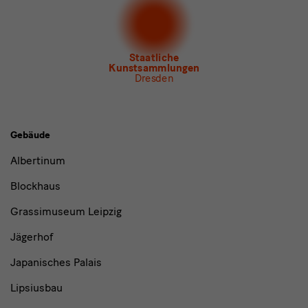
Newsletter
des Albertinum
Newsletter Tourismus
Newsletter
Museum für Sächsische Volkskunst
Staatliche
Kunstsammlungen
Dresden
Gebäude,
Gebäude
Museen
Albertinum
und
Blockhaus
Institutionen
Grassimuseum Leipzig
Jägerhof
Japanisches Palais
Lipsiusbau