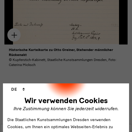
Zum
Download
hinzufügen
Historische Karteikarte zu Otto Greiner, Stehender männlicher
Rückenakt
© Kupferstich-Kabinett, Staatliche Kunstsammlungen Dresden, Foto:
Caterina Micksch
Sprachwechsler
DE
Gesamte Pressemappe herunterladen
Wir verwenden Cookies
Ihre Zustimmung können Sie jederzeit widerrufen.
Die Staatlichen Kunstsammlungen Dresden verwenden
Cookies, um Ihnen ein optimales Webseiten-Erlebnis zu
Name*