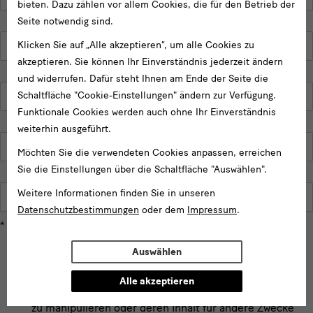
bieten. Dazu zählen vor allem Cookies, die für den Betrieb der
Seite notwendig sind.
Klicken Sie auf „Alle akzeptieren“, um alle Cookies zu
Vorname*
akzeptieren. Sie können Ihr Einverständnis jederzeit ändern
und widerrufen. Dafür steht Ihnen am Ende der Seite die
Schaltfläche "Cookie-Einstellungen" ändern zur Verfügung.
Telefonnummer*
Funktionale Cookies werden auch ohne Ihr Einverständnis
weiterhin ausgeführt.
E-
Möchten Sie die verwendeten Cookies anpassen, erreichen
Mail-
Sie die Einstellungen über die Schaltfläche "Auswählen".
Adresse*
Weitere Informationen finden Sie in unseren
Medium/Redaktion*
Datenschutzbestimmungen
oder dem
Impressum
.
* Pflichtfeld
Ja, ich akzeptiere, die mir zur Verfügung gestellten
Auswählen
Daten nur im Zusammenhang mit einer aktuellen
Berichterstattung (§ 50 UrhG) zur genannten
Alle akzeptieren
Ausstellung zu verwenden, diese nicht zu verändern,
zu manipulieren oder deren Inhalt für andere Zwecke