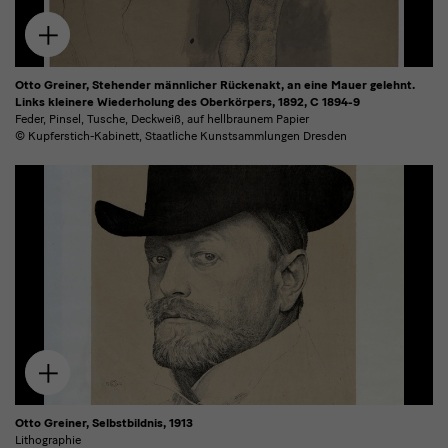
Zum
Download
hinzufügen
Otto Greiner, Stehender männlicher Rückenakt, an eine Mauer gelehnt.
Links kleinere Wiederholung des Oberkörpers, 1892, C 1894-9
Feder, Pinsel, Tusche, Deckweiß, auf hellbraunem Papier
© Kupferstich-Kabinett, Staatliche Kunstsammlungen Dresden
Zum
Download
hinzufügen
Otto Greiner, Selbstbildnis, 1913
Lithographie