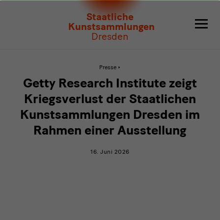
Getty
Staatliche
Research
Kunstsammlungen
Dresden
Institute
zeigt
Aktive
Presse
Seite:
Getty
Kriegsverlust
Getty Research Institute zeigt
Research
Institute
der
Kriegsverlust der Staatlichen
zeigt
Kriegsverlust
Kunstsammlungen Dresden im
Staatlichen
der
Staatlichen
Rahmen einer Ausstellung
Kunstsammlungen
Kunstsammlungen
Dresden
im
Dresden
16. Juni 2026
Rahmen
einer
im
Ausstellung
Rahmen
einer