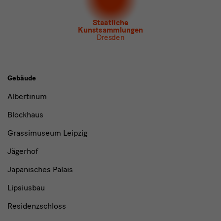
Newsletter Tourismus
Newsletter
Museum für Sächsische Volkskunst
Staatliche
Kunstsammlungen
Dresden
Gebäude,
Gebäude
Museen
Albertinum
und
Blockhaus
Institutionen
Grassimuseum Leipzig
Jägerhof
Japanisches Palais
Lipsiusbau
Residenzschloss