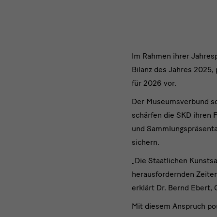
Im
Im Rahmen ihrer Jahres
Bilanz des Jahres 2025,
Rahmen
für 2026 vor.
ihrer
Der Museumsverbund scha
Jahrespre
schärfen die SKD ihren F
und Sammlungspräsentati
sichern.
„Die Staatlichen Kunsts
herausfordernden Zeiten 
erklärt Dr. Bernd Ebert,
Mit diesem Anspruch pos