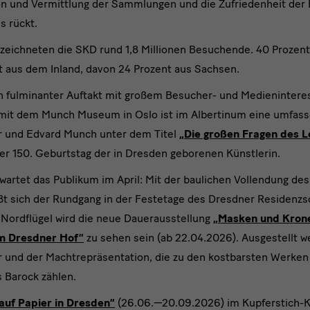
on und Vermittlung der Sammlungen und die Zufriedenheit der
s rückt.
zeichneten die SKD rund 1,8 Millionen Besuchende. 40 Prozen
 aus dem Inland, davon 24 Prozent aus Sachsen.
in fulminanter Auftakt mit großem Besucher- und Medienintere
n mit dem Munch Museum in Oslo ist im Albertinum eine umfa
 und Edvard Munch unter dem Titel
„Die großen Fragen des 
der 150. Geburtstag der in Dresden geborenen Künstlerin.
wartet das Publikum im April: Mit der baulichen Vollendung de
eßt sich der Rundgang in der Festetage des Dresdner Residenzs
 Nordflügel wird die neue Dauerausstellung
„Masken und Krone
m Dresdner Hof“
zu sehen sein (ab 22.04.2026). Ausgestellt w
 und der Machtrepräsentation, die zu den kostbarsten Werken i
 Barock zählen.
auf Papier in Dresden“
(26.06.—20.09.2026) im Kupferstich-K