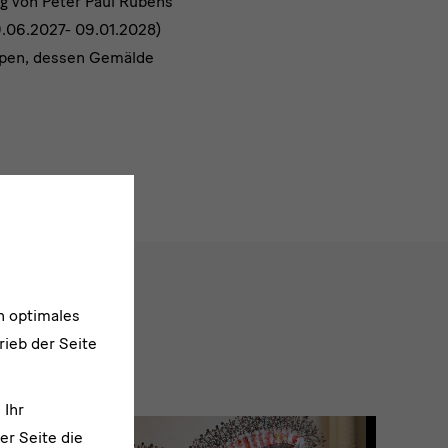
ag von Peter Paul Rubens
9.06.2027- 09.01.2028)
lpen, dessen Gemälde
n optimales
rieb der Seite
 Ihr
er Seite die