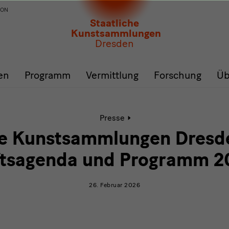
ION
Staatliche
Kunstsammlungen
Dresden
en
Programm
Vermittlung
Forschung
Üb
Aktive
Presse
Seite:
Staatliche
he Kunstsammlungen Dresde
Kunstsammlungen
Dresden
tsagenda und Programm 2
stellen
Zukunftsagenda
und
26. Februar 2026
Programm
2026
vor