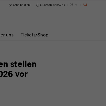
Sprachwechsler
DE
BARRIEREFREI
EINFACHE SPRACHE
SUCHE
er uns
Tickets/Shop
n stellen
026 vor