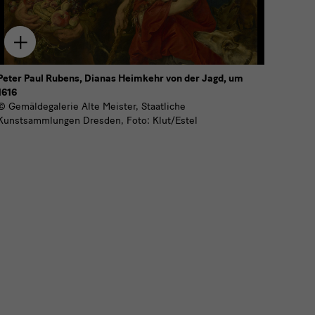
Zum
Download
hinzufügen
Peter Paul Rubens, Dianas Heimkehr von der Jagd, um
1616
© Gemäldegalerie Alte Meister, Staatliche
Kunstsammlungen Dresden, Foto: Klut/Estel