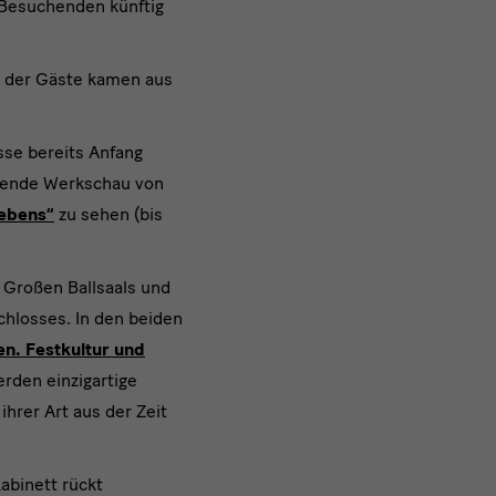
 Besuchenden künftig
t der Gäste kamen aus
sse bereits Anfang
ssende Werkschau von
Lebens“
zu sehen (bis
s Großen Ballsaals und
chlosses. In den beiden
n. Festkultur und
erden einzigartige
hrer Art aus der Zeit
abinett rückt