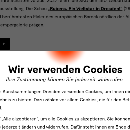
 ihre Schatten voraus: 2027 feiern die SKD den 450. Geburtst
ausstellung. Die Schau
„Rubens. Ein Weltstar in Dresden!“
(2
d berühmtesten Maler des europäischen Barock nördlich der A
Sempergalerie prägen.
ler
Wir verwenden Cookies
Ihre Zustimmung können Sie jederzeit widerrufen.
Pressebilder und -dossiers
en Kunstsammlungen Dresden verwenden Cookies, um Ihnen ei
bnis zu bieten. Dazu zählen vor allem Cookies, die für den Bet
.
49 MB
f „Alle akzeptieren“, um alle Cookies zu akzeptieren. Sie können
 jederzeit ändern und widerrufen. Dafür steht Ihnen am Ende d