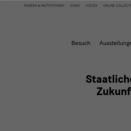
Staatliche
MUSEEN & INSTITUTIONEN
GUIDE
VOICES
ONLINE COLLECT
Kunstsammlungen
Dresden
Besuch
Ausstellung
stellen
Zukunftsagenda
und
Staatlic
Programm
Zukunf
2026
vor