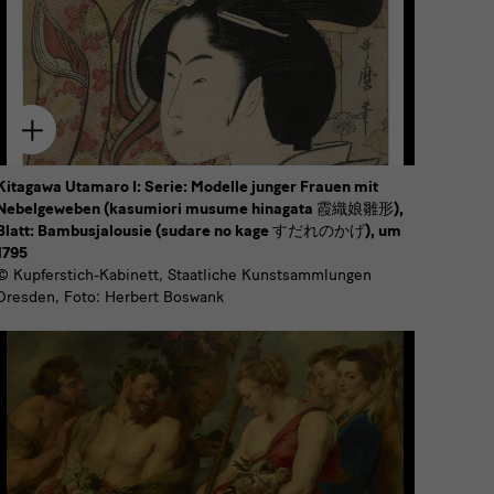
Zum
Download
hinzufügen
Kitagawa Utamaro I: Serie: Modelle junger Frauen mit
Nebelgeweben (kasumiori musume hinagata 霞織娘雛形),
Blatt: Bambusjalousie (sudare no kage すだれのかげ), um
1795
© Kupferstich-Kabinett, Staatliche Kunstsammlungen
Dresden, Foto: Herbert Boswank