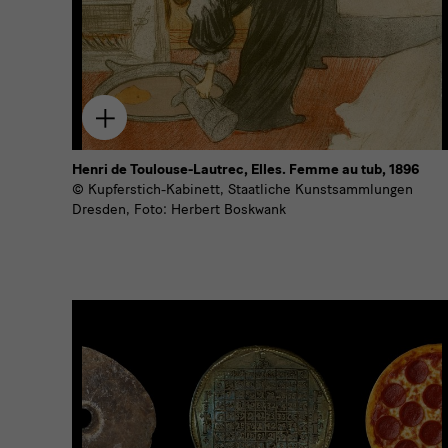
Zum
Download
hinzufügen
Henri de Toulouse-Lautrec, Elles. Femme au tub, 1896
© Kupferstich-Kabinett, Staatliche Kunstsammlungen
Dresden, Foto: Herbert Boskwank