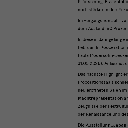
Erforschung, Präsentati
noch stärker in den Foku
Im vergangenen Jahr ver
dem Ausland, 60 Prozent
In diesem Jahr gelang e
Februar. In Kooperatio
Paula Modersohn-Becker
31.05.2026). Anlass ist 
Das nächste Highlight er
Propositionssaals schli
neu eröffneten Sälen im
Machtrepräsentation a
Zeugnisse der Festkultur
der Renaissance und des
Die Ausstellung
„Japan 