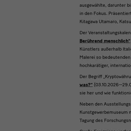
ausgewählte, darunter b
in den Fokus. Präsentie
Kitagawa Utamaro, Katsu
Der Veranstaltungskalen
Berührend menschlich“
Künstlers außerhalb Ital
Malerei so bedeutenden 
hochkarätiger, internati
Der Begriff „Kryptowähru
was?“
(03.10.2026—29.08
sie her und wie funktion
Neben den Ausstellungs
Kunstgewerbemuseum mit 
Tagung des Forschungsne