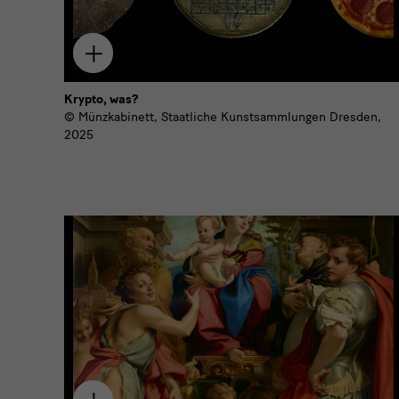
Zum
Download
hinzufügen
Krypto, was?
© Münzkabinett, Staatliche Kunstsammlungen Dresden,
2025