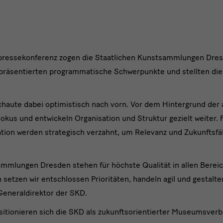
pressekonferenz zogen die Staatlichen Kunstsammlungen Dres
 präsentierten programmatische Schwerpunkte und stellten die
ute dabei optimistisch nach vorn. Vor dem Hintergrund der 
ssekonferenz
okus und entwickeln Organisation und Struktur gezielt weiter.
on werden strategisch verzahnt, um Relevanz und Zukunftsfäh
ammlungen Dresden stehen für höchste Qualität in allen Berei
setzen wir entschlossen Prioritäten, handeln agil und gestalte
 Generaldirektor der SKD.
itionieren sich die SKD als zukunftsorientierter Museumsverb