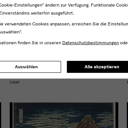
Cookie-Einstellungen" ändern zur Verfügung. Funktionale Cook
Einverständnis weiterhin ausgeführt.
ie verwendeten Cookies anpassen, erreichen Sie die Einstellu
Auswählen".
mationen finden Sie in unseren
Datenschutzbestimmungen
ode
Zum
Download
hinzufügen
Masken und Kronen. Festkultur und Machtrepräsentation
Auswählen
Alle akzeptieren
am Dresdner Hof (Detail)
© Staatliche Kunstsammlungen Dresden, Foto: Jürgen
Lösel