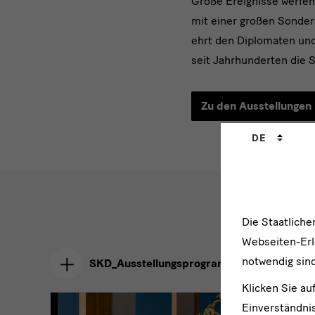
Große Ereignisse werfen
mit einer großen Sonder
ehrt den Diplomaten un
seit Jahrhunderten die 
Zu den Ausstellungen
Sprachwechs
DE
Die Staatlich
Webseiten-Erle
notwendig sind
SKD_Ausstellungsprogramm_2026.pdf
, 0,
Klicken Sie au
Einverständnis