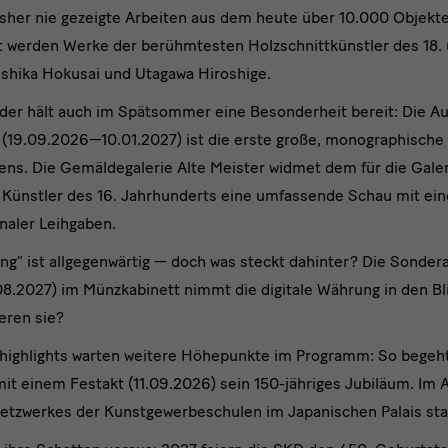
isher nie gezeigte Arbeiten aus dem heute über 10.000 Objek
rt werden Werke der berühmtesten Holzschnittkünstler des 18. 
shika Hokusai und Utagawa Hiroshige.
der hält auch im Spätsommer eine Besonderheit bereit: Die A
(19.09.2026—10.01.2027) ist die erste große, monographische
iens. Die Gemäldegalerie Alte Meister widmet dem für die Galer
Künstler des 16. Jahrhunderts eine umfassende Schau mit eine
onaler Leihgaben.
ng“ ist allgegenwärtig — doch was steckt dahinter? Die Sonder
.2027) im Münzkabinett nimmt die digitale Währung in den Bl
ieren sie?
highlights warten weitere Höhepunkte im Programm: So begeh
einem Festakt (11.09.2026) sein 150-jähriges Jubiläum. Im A
tzwerkes der Kunstgewerbeschulen im Japanischen Palais sta