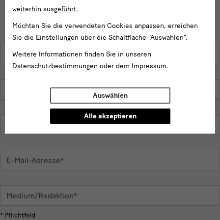
weiterhin ausgeführt.
Möchten Sie die verwendeten Cookies anpassen, erreichen
Sie die Einstellungen über die Schaltfläche "Auswählen".
Weitere Informationen finden Sie in unseren
Name*
Datenschutzbestimmungen
oder dem
Impressum
.
Vorname*
Auswählen
Alle akzeptieren
Telefonnummer*
E-
Mail-
Adresse*
Medium/Redaktion*
* Pflichtfeld