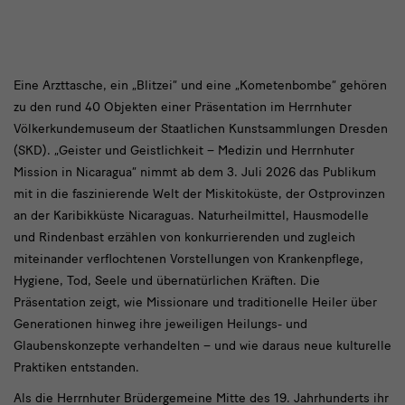
gibt
neue
Einblicke
„Geister
Eine Arzttasche, ein „Blitzei“ und eine „Kometenbombe“ gehören
in
zu den rund 40 Objekten einer Präsentation im Herrnhuter
und
Völkerkundemuseum der Staatlichen Kunstsammlungen Dresden
seine
Geistlichkeit
(SKD). „Geister und Geistlichkeit – Medizin und Herrnhuter
–
Sammlungen
Mission in Nicaragua“ nimmt ab dem 3. Juli 2026 das Publikum
mit in die faszinierende Welt der Miskitoküste, der Ostprovinzen
Medizin
an der Karibikküste Nicaraguas. Naturheilmittel, Hausmodelle
und
und Rindenbast erzählen von konkurrierenden und zugleich
Herrnhuter
miteinander verflochtenen Vorstellungen von Krankenpflege,
Hygiene, Tod, Seele und übernatürlichen Kräften. Die
Mission
Präsentation zeigt, wie Missionare und traditionelle Heiler über
in
Generationen hinweg ihre jeweiligen Heilungs- und
Nicaragua“
Glaubenskonzepte verhandelten – und wie daraus neue kulturelle
Praktiken entstanden.
Völkerkundemuseum
Als die Herrnhuter Brüdergemeine Mitte des 19. Jahrhunderts ihr