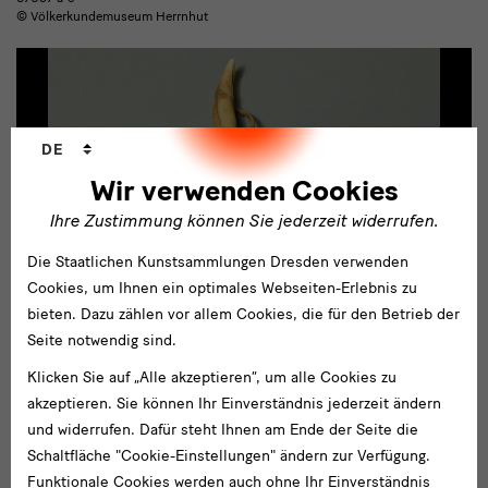
© Völkerkundemuseum Herrnhut
Sprachwechsler
DE
Wir verwenden Cookies
Ihre Zustimmung können Sie jederzeit widerrufen.
Die Staatlichen Kunstsammlungen Dresden verwenden
Zum
Cookies, um Ihnen ein optimales Webseiten-Erlebnis zu
Download
bieten. Dazu zählen vor allem Cookies, die für den Betrieb der
hinzufügen
Raubtierzähne
Seite notwendig sind.
Nicaragua, Ostküste / Inv.-nummer: 67054
© Völkerkundemuseum Herrnhut
Klicken Sie auf „Alle akzeptieren“, um alle Cookies zu
akzeptieren. Sie können Ihr Einverständnis jederzeit ändern
und widerrufen. Dafür steht Ihnen am Ende der Seite die
Schaltfläche "Cookie-Einstellungen" ändern zur Verfügung.
Gesamte Pressemappe herunterladen
Funktionale Cookies werden auch ohne Ihr Einverständnis