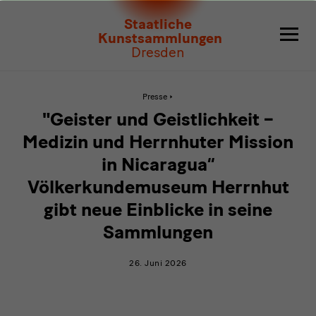
"Geister
Staatliche
und
Kunstsammlungen
Dresden
Geistlichkeit
–
Aktive
Presse
Seite:
"Geister
Medizin
"Geister und Geistlichkeit –
und
Geistlichkeit
und
Medizin und Herrnhuter Mission
–
Medizin
in Nicaragua“
Herrnhuter
und
Herrnhuter
Völkerkundemuseum Herrnhut
Mission
Mission
in
gibt neue Einblicke in seine
Nicaragua“
in
Völkerkundemuseum
Sammlungen
Herrnhut
Nicaragua“
gibt
neue
26. Juni 2026
Einblicke
Völkerkundemuseum
in
seine
Herrnhut
Sammlungen