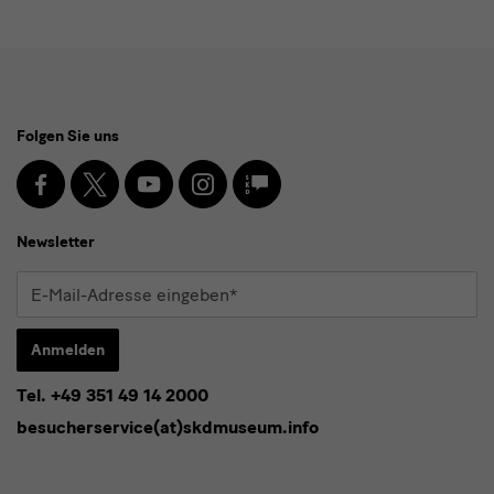
Social
Folgen Sie uns
Media
und
Facebook
X
Youtube
Instagram
SKD
Blog
Newsletter
Newsletter
E-
Mail-
Adresse
Anmelden
eingeben*
Tel. +49 351 49 14 2000
* Pflichtfeld
besucherservice(at)skdmuseum.info
Ich stimme der
Datenschutzerklärung
zu.*
Bitte wählen Sie mindestens einen Newsletter aus.