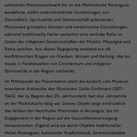
Herrnhut
weltweites Missionsnetzwerk bis an die Miskitoküste Nicaraguas
gibt
ausdehnte, trafen unterschiedliche Vorstellungen von
neue
Gesundheit, Spiritualität und Gemeinschaft aufeinander.
Missionare gründeten Schulen und medizinische Einrichtungen,
Einblicke
während traditionelle Heiler weiterhin eine zentrale Rolle im
in
Leben der indigenen Gemeinschaften der Miskito, Mayangna und
seine
Rama spielten. Aus dieser Begegnung entstand ein oft
konfliktreiches Ringen um Glauben, Wissen und Heilung, das bis
Sammlungen
heute in Parallelwelten von Christentum und indigener
Spiritualität in der Region nachwirkt.
Im Mittelpunkt der Präsentation steht die kürzlich vom Museum
erworbene Arzttasche des Missionars Guido Großmann (1871-
1945), der zu Beginn des 20. Jahrhunderts fast drei Jahrzehnte
an der Miskitoküste tätig war. Dieses Objekt zeigt eindrücklich
das Wirken der Herrnhuter Missionare in Nicaragua, die ihr
Engagement in der Region auf die Gesundheitsversorgung
konzentrierten. Ergänzt wird sie durch Objekte traditioneller
Heiler Nicaraguas: kunstvoller Kopfschmuck, Zeremonialstäbe