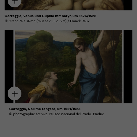
Zum
Download
hinzufügen
Correggio, Venus und Cupido mit Satyr, um 1526/1528
© GrandPalaisRmn (musée du Louvre) / Franck Raux
Zum
Download
hinzufügen
Correggio, Noli me tangere, um 1521/1523
© photographic archive. Museo nacional del Prado. Madrid