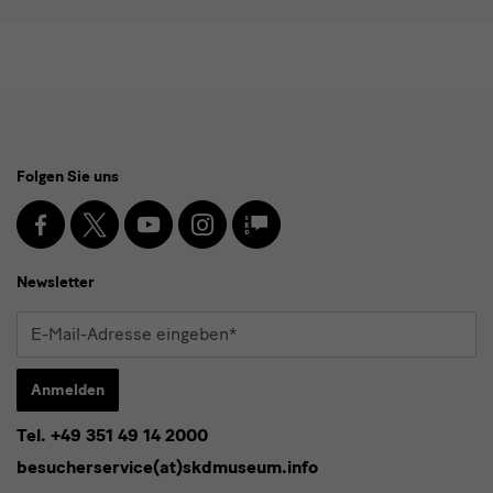
Social
Folgen Sie uns
Media
und
Facebook
X
Youtube
Instagram
SKD
Blog
Newsletter
Newsletter
E-
Mail-
Adresse
Anmelden
eingeben*
Tel. +49 351 49 14 2000
* Pflichtfeld
besucherservice(at)skdmuseum.info
Ich stimme der
Datenschutzerklärung
zu.*