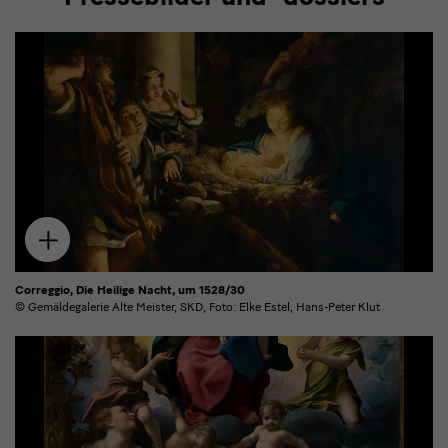
Zum
Download
hinzufügen
Correggio, Die Heilige Nacht, um 1528/30
© Gemäldegalerie Alte Meister, SKD, Foto: Elke Estel, Hans-Peter Klut