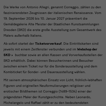
Die
Die Werke von Antonio Allegri, genannt Correggio, zählen zu den
faszinierendsten Zeugnissen der italienischen Renaissance. Vom
Werke
19. September 2026 bis 10. Januar 2027 präsentiert die
von
Gemäldegalerie Alte Meister der Staatlichen Kunstsammlungen
Antonio
Dresden (SKD) die erste große Ausstellung zum Gesamtwerk des
Malers außerhalb Italiens.
Ab sofort startet der
Ticketvorverkauf
. Die Eintrittskarten sind
jeweils mit einem Zeitfenster verbunden und im
Webshop der
SKD
buchbar sowie an allen Kassen und Vorverkaufsstellen der
SKD erhältlich. Dabei können Besucherinnen und Besucher
zwischen einem Ticket nur für die Sonderausstellung und dem
Kombiticket für Sonder- und Dauerausstellung wählen.
Mit seinem atmosphärischen Einsatz von Licht, fröhlich-lebhaften
Figuren und originellen Neuformulierungen religiöser und
erotischer Bildthemen ist Correggio (1489–1534) einer der
prägendsten Maler der Kunstgeschichte. Neben Leonardo,
Michelangelo und Raffael zählt er zu den bedeutendsten