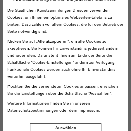
hinzufügen
Correggio, Madonna des heiligen Georg, um 1530
Die Staatlichen Kunstsammlungen Dresden verwenden
© Gemäldegalerie Alte Meister, Staatliche Kunstsammlungen Dresden, Foto:
Jürgen Lösel
Cookies, um Ihnen ein optimales Webseiten-Erlebnis zu
bieten. Dazu zählen vor allem Cookies, die für den Betrieb der
Seite notwendig sind.
Klicken Sie auf „Alle akzeptieren“, um alle Cookies zu
akzeptieren. Sie können Ihr Einverständnis jederzeit ändern
und widerrufen. Dafür steht Ihnen am Ende der Seite die
Schaltfläche "Cookie-Einstellungen" ändern zur Verfügung.
Funktionale Cookies werden auch ohne Ihr Einverständnis
weiterhin ausgeführt.
Möchten Sie die verwendeten Cookies anpassen, erreichen
Zum
Download
Sie die Einstellungen über die Schaltfläche "Auswählen".
hinzufügen
Correggio, Danaë, um 1530/31
Weitere Informationen finden Sie in unseren
© Galleria Borghese / ph. Mauro Coen
Datenschutzbestimmungen
oder dem
Impressum
.
Auswählen