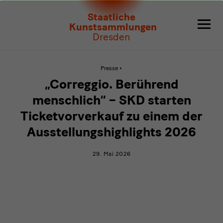
„Correggio.
Staatliche
Berührend
Kunstsammlungen
Dresden
menschlich“
–
Aktive
Presse
Seite:
„Correggio.
SKD
„Correggio. Berührend
Berührend
menschlich“
starten
menschlich“ – SKD starten
–
SKD
Ticketvorverkauf zu einem der
Ticketvorverkauf
starten
Ticketvorverkauf
Ausstellungshighlights 2026
zu
zu
einem
der
einem
29. Mai 2026
Ausstellungshighlights
2026
der
Ausstellungshighlights
2026