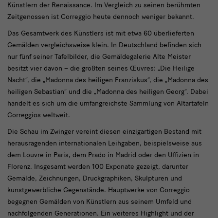
Künstlern der Renaissance. Im Vergleich zu seinen berühmten
Zeitgenossen ist Correggio heute dennoch weniger bekannt.
Das Gesamtwerk des Künstlers ist mit etwa 60 überlieferten
Gemälden vergleichsweise klein. In Deutschland befinden sich
nur fünf seiner Tafelbilder, die Gemäldegalerie Alte Meister
besitzt vier davon – die größten seines Œuvres: „Die Heilige
Nacht“, die „Madonna des heiligen Franziskus“, die „Madonna des
heiligen Sebastian“ und die „Madonna des heiligen Georg“. Dabei
handelt es sich um die umfangreichste Sammlung von Altartafeln
Correggios weltweit.
Die Schau im Zwinger vereint diesen einzigartigen Bestand mit
herausragenden internationalen Leihgaben, beispielsweise aus
dem Louvre in Paris, dem Prado in Madrid oder den Uffizien in
Florenz. Insgesamt werden 100 Exponate gezeigt, darunter
Gemälde, Zeichnungen, Druckgraphiken, Skulpturen und
kunstgewerbliche Gegenstände. Hauptwerke von Correggio
begegnen Gemälden von Künstlern aus seinem Umfeld und
nachfolgenden Generationen. Ein weiteres Highlight und der