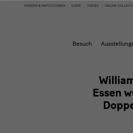
William
MUSEEN & INSTITUTIONEN
GUIDE
VOICES
ONLINE COLLECT
Kentridge
wird
Besuch
Ausstellung
70
–
Dresden
Willia
und
Essen w
Doppe
Essen
würdigen