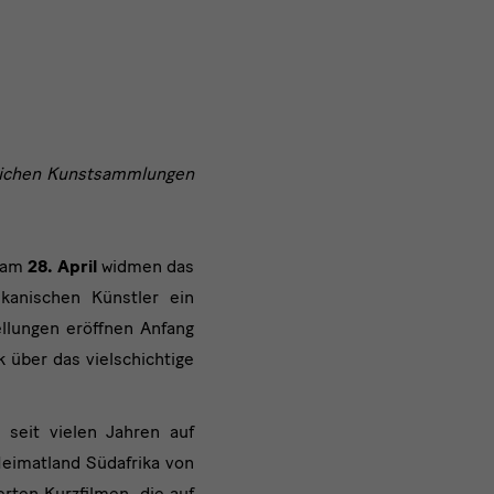
lichen Kunstsammlungen
e am
28. April
widmen das
kanischen Künstler ein
ellungen eröffnen Anfang
 über das vielschichtige
 seit vielen Jahren auf
Heimatland Südafrika von
rten Kurzfilmen, die auf