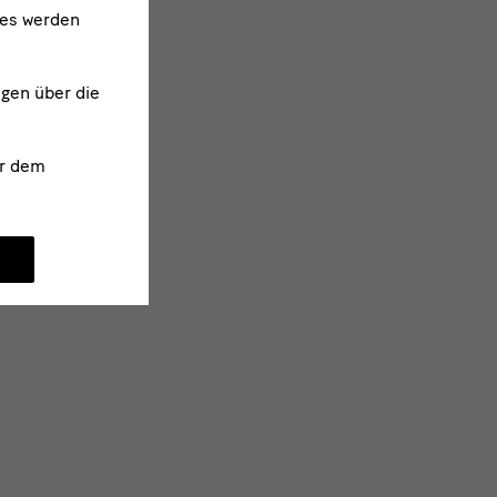
ies werden
ngen über die
r dem
tlich