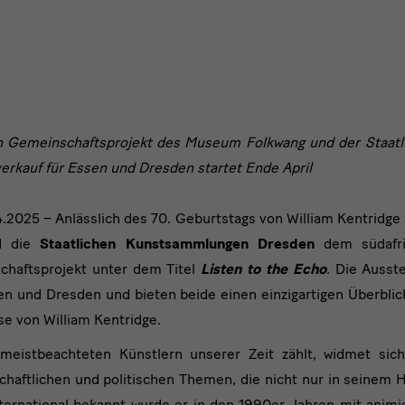
Ausnahmekünstler
mit
Doppelausstellung
ab
September
2025
n Gemeinschaftsprojekt des Museum Folkwang und der Staat
verkauf für Essen und Dresden startet Ende April
.2025 – Anlässlich des 70. Geburtstags von William Kentridg
 die
Staatlichen Kunstsammlungen Dresden
dem südafri
haftsprojekt unter dem Titel
Listen to the Echo
. Die Ausst
 und Dresden und bieten beide einen einzigartigen Überblick
se von William Kentridge.
meistbeachteten Künstlern unserer Zeit zählt, widmet sich
chaftlichen und politischen Themen, die nicht nur in seinem 
nternational bekannt wurde er in den 1990er-Jahren mit animie