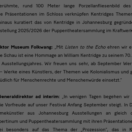
erühmte, rund 100 Meter lange Porzellanfliesenbild de
ere Präsentationen im Schloss verknüpfen Kentridges Themen
naus kuratiert das von Kentridge in Johannesburg gegründ
sstellung 2025/2026 der Puppentheatersammlung im Kraftwerk 
rektor Museum Folkwang:
„Mit
Listen to the Echo
ehren wir e
Die Schau ist eine Hommage an William Kentridge zu seinem 70.
Ausstellungsjahres. Wir freuen uns sehr, ab September Wer
– Werke eines Künstlers, der Themen wie Kolonialismus und g
müdlich für Menschenrechte und Menschenwürde einsetzt.“
eneraldirektor ad interim
: „In wenigen Tagen begehen wir
ie Vorfreude auf unser Festival Anfang September steigt. I
mekünstler aus Johannesburg Ausstellungen an gleich d
lbertinum und Puppentheatersammlung mit ihren Präsentation
ei besonders auf das Thema der „Prozession“, das in Ke