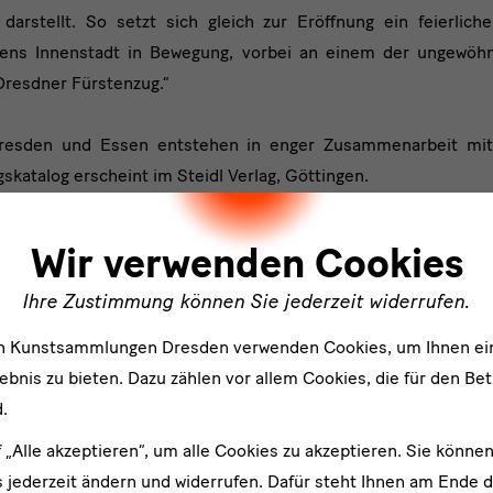
darstellt. So setzt sich gleich zur Eröffnung ein feierli
ens Innenstadt in Bewegung, vorbei an einem der ungewöh
Dresdner Fürstenzug.“
Dresden und Essen entstehen in enger Zusammenarbeit mit 
katalog erscheint im Steidl Verlag, Göttingen.
ler
Wir verwenden Cookies
esden und Essen
Ihre Zustimmung können Sie jederzeit widerrufen.
ptember 2025 – 18. Januar 2026
en Kunstsammlungen Dresden verwenden Cookies, um Ihnen ei
ngen Dresden: ab 6. September 2025
bnis zu bieten. Dazu zählen vor allem Cookies, die für den Bet
.
f „Alle akzeptieren“, um alle Cookies zu akzeptieren. Sie können
 jederzeit ändern und widerrufen. Dafür steht Ihnen am Ende d