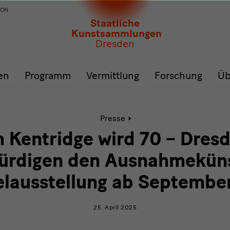
ION
Staatliche
Kunstsammlungen
Dresden
en
Programm
Vermittlung
Forschung
Üb
Aktive
Presse
Seite:
William
m Kentridge wird 70 – Dres
Kentridge
wird
ürdigen den Ausnahmeküns
70
–
lausstellung ab Septembe
Dresden
und
Essen
25. April 2025
würdigen
den