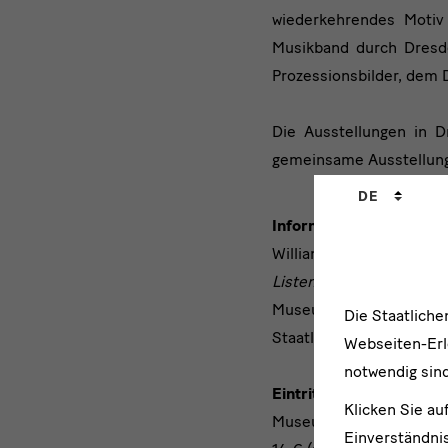
wiederkehrendes Motiv 
Musikband durch Dresd
Prozessionsbilder, dem 
Die Ausstellungen in 
gemeinsame Ausstellungs
Sprachwechs
DE
Informationen
William Kentridge in Dr
Listen to the Echo
Museum Folkwang: 4. Se
Die Staatlich
Staatliche Kunstsammlu
Webseiten-Erle
notwendig sind
Eintrittspreise
Klicken Sie au
Museum Folkwang:
Einverständnis