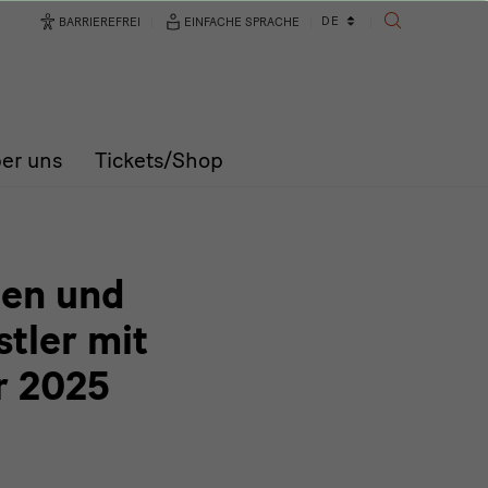
Sprachwechsler
DE
BARRIEREFREI
EINFACHE SPRACHE
SUCHE
er uns
Tickets/Shop
den und
tler mit
r 2025