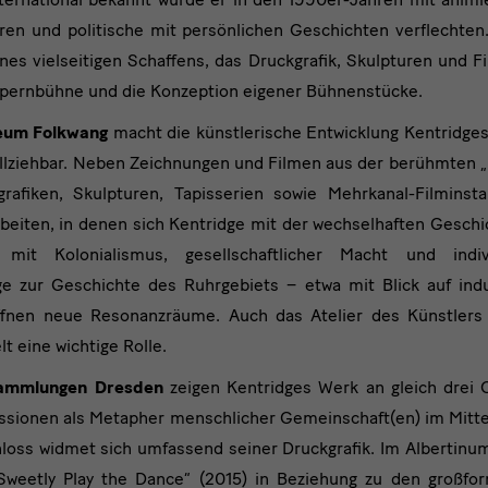
en und politische mit persönlichen Geschichten verflechten
nes vielseitigen Schaffens, das Druckgrafik, Skulpturen und 
Opernbühne und die Konzeption eigener Bühnenstücke.
um Folkwang
macht die künstlerische Entwicklung Kentridge
llziehbar. Neben Zeichnungen und Filmen aus der berühmten „D
rafiken, Skulpturen, Tapisserien sowie Mehrkanal-Filminsta
rbeiten, in denen sich Kentridge mit der wechselhaften
Geschi
mit Kolonialismus, gesellschaftlicher Macht und indiv
ge zur Geschichte des Ruhrgebiets – etwa mit Blick auf ind
ffnen neue Resonanzräume. Auch das Atelier des Künstlers 
lt eine wichtige Rolle.
sammlungen Dresden
zeigen Kentridges Werk an gleich drei 
ssionen als Metapher menschlicher Gemeinschaft(en) im Mitte
loss widmet sich umfassend seiner Druckgrafik. Im Albertinu
Sweetly Play the Dance“ (2015) in Beziehung zu den großfo