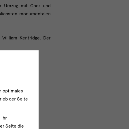
cher Umzug mit Chor und
nlichsten monumentalen
William Kentridge. Der
n optimales
rieb der Seite
 Ihr
er Seite die