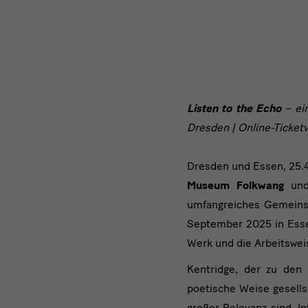
den
Ausnahmekünstler
mit
Doppelausstellung
Listen
Listen to the Echo
– ei
ab
Dresden | Online-Ticket
to
September
the
Dresden und Essen, 25.4
Museum Folkwang
und
Echo
2025
umfangreiches Gemeinsc
September 2025 in Essen
Werk und die Arbeitswei
Kentridge, der zu den 
poetische Weise gesells
großer Relevanz sind. I