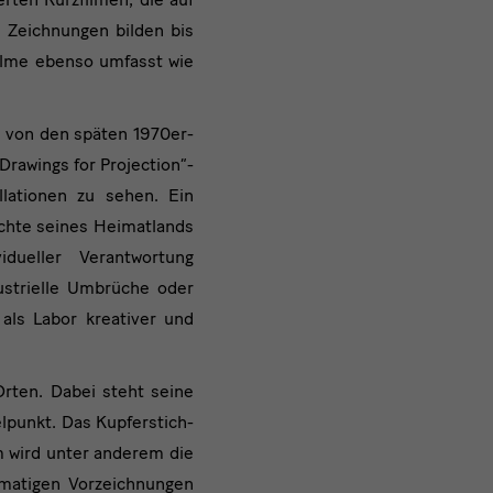
. Zeichnungen bilden bis
Filme ebenso umfasst wie
s von den späten 1970er-
rawings for Projection“-
llationen zu sehen. Ein
chte seines Heimatlands
idueller Verantwortung
ustrielle Umbrüche oder
als Labor kreativer und
Orten. Dabei steht seine
lpunkt. Das Kupferstich-
m wird unter anderem die
rmatigen Vorzeichnungen