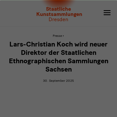
Lars-
Staatliche
Christian
Kunstsammlungen
Dresden
Koch
wird
Aktive
Presse
Seite:
Lars-
neuer
Lars-Christian Koch wird neuer
Christian
Koch
Direktor
Direktor der Staatlichen
wird
neuer
Ethnographischen Sammlungen
der
Direktor
der
Sachsen
Staatlichen
Staatlichen
Ethnographischen
Sammlungen
Ethnographischen
30. September 2025
Sachsen
Sammlungen
Sachsen