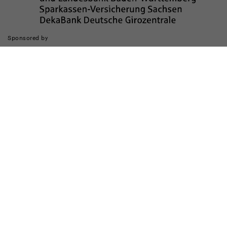
Sponsored by
Die Realisierung des Internetauftritts wurde gefördert durch
Impressum
Datenschutz
Barrierefreiheit
Kinderschutz
Transparenzhinweis
Kontakt
Cookie-Einstellungen ändern