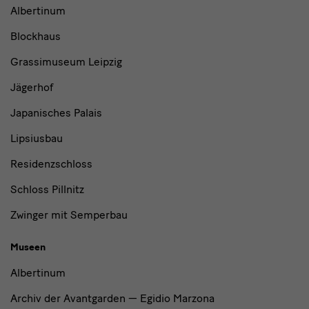
Museen
Albertinum
und
Blockhaus
Institutionen
Grassimuseum Leipzig
Jägerhof
Japanisches Palais
Lipsiusbau
Residenzschloss
Schloss Pillnitz
Zwinger mit Semperbau
Museen
Albertinum
Archiv der Avantgarden — Egidio Marzona