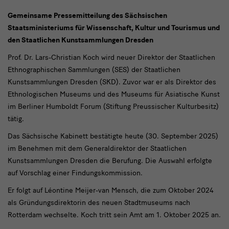
Gemeinsame
Gemeinsame Pressemitteilung des Sächsischen
Staatsministeriums für Wissenschaft, Kultur und Tourismus und
Pressemitteilung
den Staatlichen Kunstsammlungen Dresden
des
Prof. Dr. Lars-Christian Koch wird neuer Direktor der Staatlichen
Sächsischen
Ethnographischen Sammlungen (SES) der Staatlichen
Staatsministeriums
Kunstsammlungen Dresden (SKD). Zuvor war er als Direktor des
Ethnologischen Museums und des Museums für Asiatische Kunst
für
im Berliner Humboldt Forum (Stiftung Preussischer Kulturbesitz)
Wissenschaft,
tätig.
Kultur
Das Sächsische Kabinett bestätigte heute (30. September 2025)
und
im Benehmen mit dem Generaldirektor der Staatlichen
Tourismus
Kunstsammlungen Dresden die Berufung. Die Auswahl erfolgte
auf Vorschlag einer Findungskommission.
und
Er folgt auf Léontine Meijer-van Mensch, die zum Oktober 2024
den
als Gründungsdirektorin des neuen Stadtmuseums nach
Staatlichen
Rotterdam wechselte. Koch tritt sein Amt am 1. Oktober 2025 an.