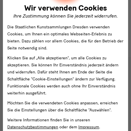
leitete er zahlreiche Forschungsprojekte u.a. im
Wir verwenden Cookies
museumsbezogenen Umfeld des Fachs Musikethnologie und
veröffentlichte zahlreiche wissenschaftliche Publikationen.
Ihre Zustimmung können Sie jederzeit widerrufen.
Die Staatlichen Kunstsammlungen Dresden verwenden
Cookies, um Ihnen ein optimales Webseiten-Erlebnis zu
bieten. Dazu zählen vor allem Cookies, die für den Betrieb der
Seite notwendig sind.
Klicken Sie auf „Alle akzeptieren“, um alle Cookies zu
akzeptieren. Sie können Ihr Einverständnis jederzeit ändern
und widerrufen. Dafür steht Ihnen am Ende der Seite die
Social
Schaltfläche "Cookie-Einstellungen" ändern zur Verfügung.
Folgen Sie uns
Media
Funktionale Cookies werden auch ohne Ihr Einverständnis
und
Facebook
X
Youtube
Instagram
SKD
weiterhin ausgeführt.
Blog
Newsletter
Möchten Sie die verwendeten Cookies anpassen, erreichen
Newsletter
Sie die Einstellungen über die Schaltfläche "Auswählen".
Weitere Informationen finden Sie in unseren
E-
Datenschutzbestimmungen
oder dem
Impressum
.
Mail-