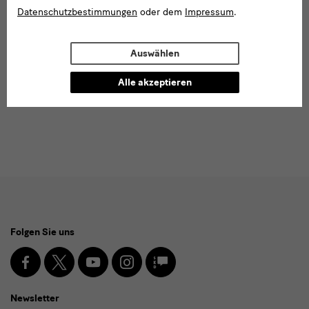
Datenschutzbestimmungen
oder dem
Impressum
.
Auswählen
Alle akzeptieren
Social
Folgen Sie uns
Media
und
Facebook
X
Youtube
Instagram
SKD
Blog
Newsletter
Newsletter