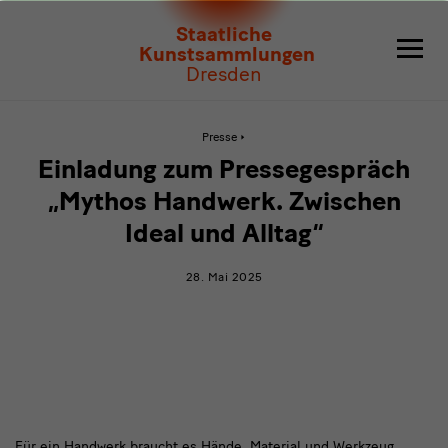
Einladung
Staatliche
zum
Kunstsammlungen
Dresden
Pressegespräch
„Mythos
Aktive
Presse
Seite:
Einladung
Handwerk.
Einladung zum Pressegespräch
zum
Pressegespräch
Zwischen
„Mythos Handwerk. Zwischen
„Mythos
Handwerk.
Ideal und Alltag“
Ideal
Zwischen
Ideal
und
und
28. Mai 2025
Alltag“
Alltag“
Für ein Handwerk braucht es Hände, Material und Werkzeug.