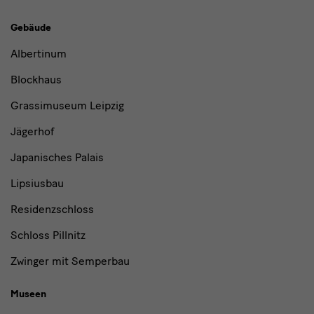
Gebäude,
Gebäude
Museen
Albertinum
und
Blockhaus
Institutionen
Grassimuseum Leipzig
Jägerhof
Japanisches Palais
Lipsiusbau
Residenzschloss
Schloss Pillnitz
Zwinger mit Semperbau
Museen