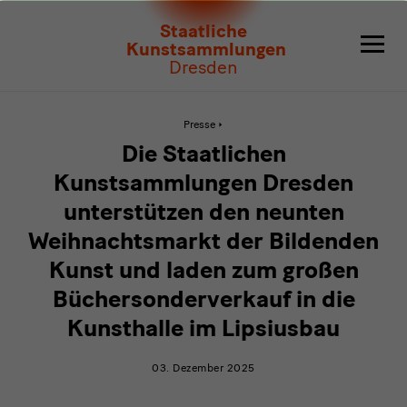
Die
Staatliche
Staatlichen
Kunstsammlungen
Dresden
Kunstsammlungen
Dresden
Aktive
Presse
Seite:
Die
unterstützen
Die Staatlichen
Staatlichen
Kunstsammlungen
den
Kunstsammlungen Dresden
Dresden
unterstützen
unterstützen den neunten
neunten
den
neunten
Weihnachtsmarkt der Bildenden
Weihnachtsmarkt
Weihnachtsmarkt
der
Kunst und laden zum großen
Bildenden
der
Kunst
Büchersonderverkauf in die
und
Bildenden
laden
Kunsthalle im Lipsiusbau
zum
großen
Kunst
Büchersonderverkauf
03. Dezember 2025
in
und
die
Kunsthalle