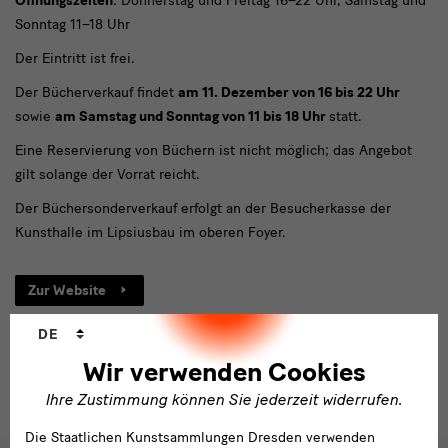
Öffnungszeiten
: Donnerstag und Freitag 16–22 Uhr, Samstag und
Sonntag 11–18 Uhr
Der Eintritt ist frei.
Der Bücherverkauf findet
am 11. Dezember von 16 bis 22 Uhr
sowie
am Samstag und Sonntag von 11 bis 18 Uhr
statt.
Eine Reservierung von Büchern ist nicht möglich; das Angebot
gilt solange der Vorrat reicht.
Der Büchersonderverkauf erfolgt an der Besucherkasse der
Kunsthalle im Lipsiusbau im oberen Foyer.
Zur Website
Sprachwechsler
DE
Wir verwenden Cookies
Ihre Zustimmung können Sie jederzeit widerrufen.
Die Staatlichen Kunstsammlungen Dresden verwenden