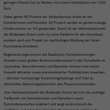
Kunst
geringen Preisen bis zu Werken mit einem Höchstpreis von 1.250
und
Euro.
laden
Dabei gehen 80 Prozent der Verkaufserlöse direkt an die
zum
Künstlerinnen und Künstler, 20 Prozent werden an gemeinnützige
Fördervereine vor Ort gespendet. Damit ist der Weihnachtsmarkt
großen
der Bildenden Kunst nicht nur eine Plattform für den Kunstkauf,
Büchersonderverkauf
sondern auch ein Projekt zur nachhaltigen Stärkung der freien
in
Kunstszene Dresdens.
die
Begleitend organisieren die Staatlichen Kunstsammlungen
Dresden einen großen Büchersonderverkauf in der Kunsthalle im
Kunsthalle
Lipsiusbau. Besucherinnen und Besucher können eine breite
im
Auswahl aktueller sowie preisreduzierter Publikationen erwerben
Lipsiusbau
– darunter hochwertige Ausstellungskataloge und Titel zu
zahlreichen Sammlungsbereichen des Museumsverbundes.
„Der Weihnachtsmarkt der Bildenden Kunst hat sich als wichtiger
Treffpunkt von Sammlerinnen und Sammlern sowie
Kunstinteressierten etabliert und zeigt eindrucksvoll die