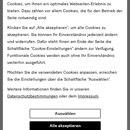
Cookies, um Ihnen ein optimales Webseiten-Erlebnis zu
bieten. Dazu zählen vor allem Cookies, die für den Betrieb der
Social
Seite notwendig sind.
Folgen Sie uns
Media
Klicken Sie auf „Alle akzeptieren“, um alle Cookies zu
und
Facebook
X
Youtube
Instagram
SKD
akzeptieren. Sie können Ihr Einverständnis jederzeit ändern
Blog
Newsletter
und widerrufen. Dafür steht Ihnen am Ende der Seite die
Newsletter
Schaltfläche "Cookie-Einstellungen" ändern zur Verfügung.
Funktionale Cookies werden auch ohne Ihr Einverständnis
E-
weiterhin ausgeführt.
Mail-
Möchten Sie die verwendeten Cookies anpassen, erreichen
Adresse
Anmelden
Sie die Einstellungen über die Schaltfläche "Auswählen".
eingeben*
Tel. +49 351 49 14 2000
Weitere Informationen finden Sie in unseren
* Pflichtfeld
Datenschutzbestimmungen
oder dem
Impressum
.
besucherservice(at)skdmuseum.info
Ich stimme der
Datenschutzerklärung
zu.*
Bitte wählen Sie mindestens einen Newsletter aus.
Auswählen
Ich möchte gern folgende
Newsletter
abonnieren*
Alle akzeptieren
Newsletter
der Staatlichen Kunstsammlungen