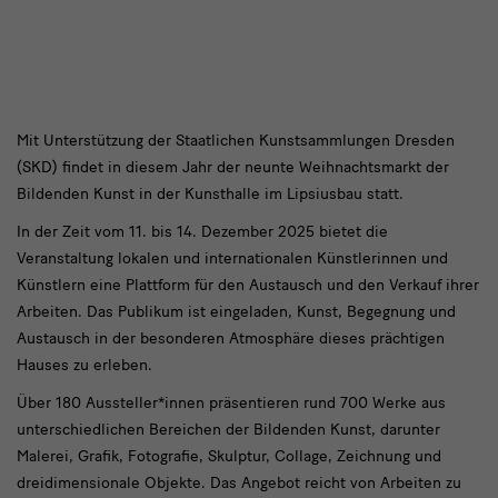
laden
im
Lipsiusbau
zum
großen
Büchersonderverkauf
Die
Mit Unterstützung der Staatlichen Kunstsammlungen Dresden
(SKD) findet in diesem Jahr der neunte Weihnachtsmarkt der
in
Staatlichen
Bildenden Kunst in der Kunsthalle im Lipsiusbau statt.
Kunstsammlungen
die
In der Zeit vom 11. bis 14. Dezember 2025 bietet die
Dresden
Kunsthalle
Veranstaltung lokalen und internationalen Künstlerinnen und
unterstützen
Künstlern eine Plattform für den Austausch und den Verkauf ihrer
im
Arbeiten. Das Publikum ist eingeladen, Kunst, Begegnung und
den
Lipsiusbau
Austausch in der besonderen Atmosphäre dieses prächtigen
neunten
Hauses zu erleben.
Weihnachtsmarkt
Über 180 Aussteller*innen präsentieren rund 700 Werke aus
der
unterschiedlichen Bereichen der Bildenden Kunst, darunter
Bildenden
Malerei, Grafik, Fotografie, Skulptur, Collage, Zeichnung und
dreidimensionale Objekte. Das Angebot reicht von Arbeiten zu