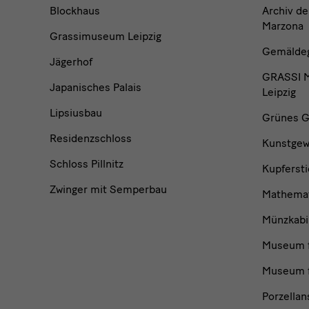
und
Blockhaus
Archiv de
Marzona
Grassimuseum Leipzig
Institutionen
Gemäldega
Jägerhof
GRASSI M
Japanisches Palais
Leipzig
Lipsiusbau
Grünes G
Residenzschloss
Kunstge
Schloss Pillnitz
Kupfersti
Zwinger mit Semperbau
Mathemat
Münzkabi
Museum f
Museum f
Porzella