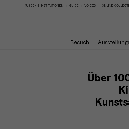
Über
MUSEEN & INSTITUTIONEN
GUIDE
VOICES
ONLINE COLLECT
100.000
Besucherinnen
Besuch
Ausstellung
und
Besucher:
Kinderbiennale
Über 10
der
Ki
Kunsts
Staatlichen
Kunstsammlungen