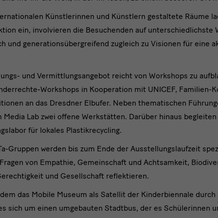
ernationalen Künstlerinnen und Künstlern gestaltete Räume lad
n
Aktion ein, involvieren die Besuchenden auf unterschiedlichst
mlungen
h und generationsübergreifend zugleich zu Visionen für eine a
ldungs- und Vermittlungsangebot reicht von Workshops zu auf
Kinderrechte-Workshops in Kooperation mit UNICEF, Familien-
itionen an das Dresdner Elbufer. Neben thematischen Führungen
 Media Lab zwei offene Werkstätten. Darüber hinaus begleiten
erfolg
gslabor für lokales Plastikrecycling.
a-Gruppen werden bis zum Ende der Ausstellungslaufzeit spezie
Fragen von Empathie, Gemeinschaft und Achtsamkeit, Biodiver
erechtigkeit und Gesellschaft reflektieren.
udem das Mobile Museum als Satellit der Kinderbiennale durch 
es sich um einen umgebauten Stadtbus, der es Schülerinnen u