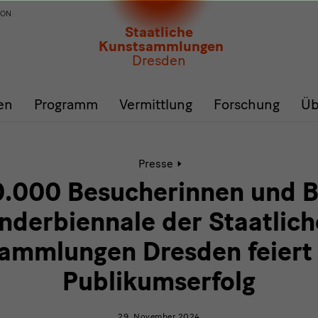
ION
Staatliche
Kunstsammlungen
Dresden
en
Programm
Vermittlung
Forschung
Üb
Aktive
Presse
Seite:
Über
0.000 Besucherinnen und B
100.000
Besucherinnen
nderbiennale der Staatlic
und
Besucher:
ammlungen Dresden feiert
Kinderbiennale
der
Publikumserfolg
Staatlichen
Kunstsammlungen
Dresden
29. November 2024