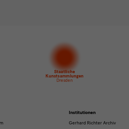
d
n*
stimme der
Datenschutzerklärung
zu.*
en Sie mindestens einen Newsletter aus.
 gern folgende
Newsletter
abonnieren*
letter
der Staatlichen Kunstsammlungen Dresden
letter
des Albertinum
letter Tourismus
letter
Museum für Sächsische Volkskunst
Staatliche
Kunstsammlungen
Dresden
Institutionen
um
Gerhard Richter Archiv