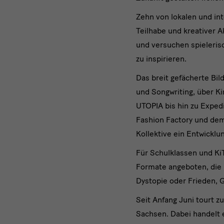
der
Zehn von lokalen und int
Staatliche
Teilhabe und kreativer 
Kunstsam
und versuchen spielerisc
zu inspirieren.
Dresden
Das breit gefächerte Bi
feiert
und Songwriting, über 
großen
UTOPIA bis hin zu Exped
Fashion Factory und dem
Publikums
Kollektive ein Entwicklun
Für Schulklassen und KiT
Formate angeboten, die 
Dystopie oder Frieden, G
Seit Anfang Juni tourt z
Sachsen. Dabei handelt 