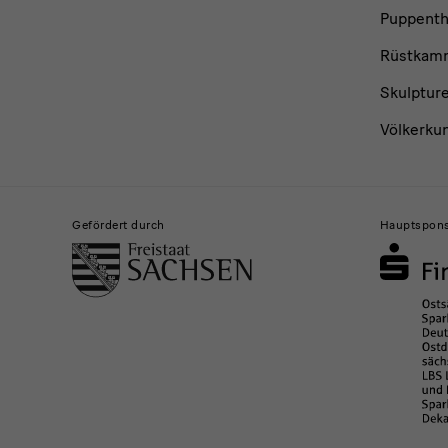
Puppent
Rüstkam
Skulptur
Völkerku
Gefördert durch
Hauptspon