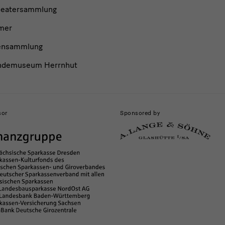
heatersammlung
mer
ensammlung
ndemuseum Herrnhut
sor
Sponsored by