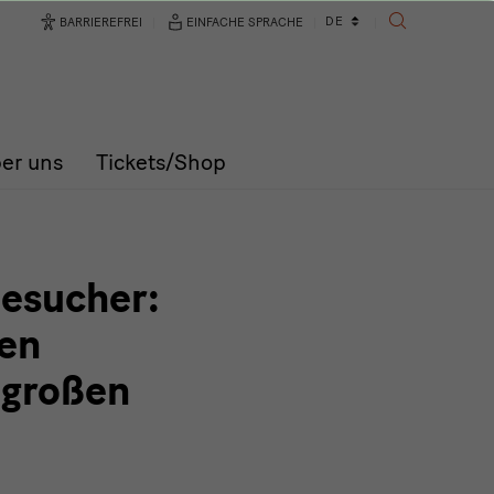
Sprachwechsler
DE
BARRIEREFREI
EINFACHE SPRACHE
SUCHE
er uns
Tickets/Shop
esucher:
hen
 großen