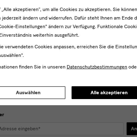
f „Alle akzeptieren“, um alle Cookies zu akzeptieren. Sie können
 jederzeit ändern und widerrufen. Dafür steht Ihnen am Ende d
nen und Künstler: Jeppe Hein, Francis Alÿs, mischer‘traxler s
Cookie-Einstellungen" ändern zur Verfügung. Funktionale Cook
titute & Kunststoffschmiede, Alfredo & Isabel Aquilizan, POPT
Einverständnis weiterhin ausgeführt.
ine Wölk
ie verwendeten Cookies anpassen, erreichen Sie die Einstellu
Auswählen".
mationen finden Sie in unseren
Datenschutzbestimmungen
ode
Auswählen
Alle akzeptieren
er
An