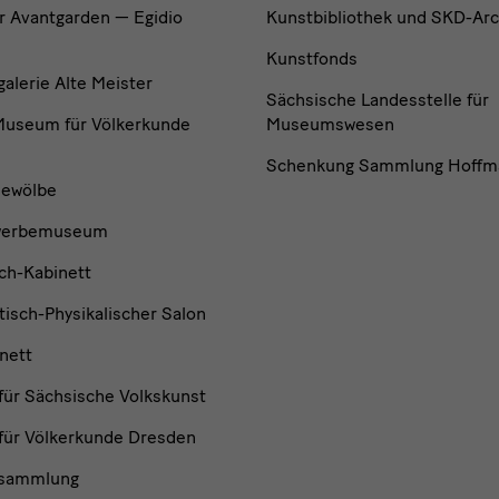
r Avantgarden — Egidio
Kunstbibliothek und SKD-Arc
Kunstfonds
lerie Alte Meister
Sächsische Landesstelle für
useum für Völkerkunde
Museumswesen
Schenkung Sammlung Hoffm
ewölbe
werbemuseum
ch-Kabinett
isch-Physikalischer Salon
nett
ür Sächsische Volkskunst
ür Völkerkunde Dresden
nsammlung