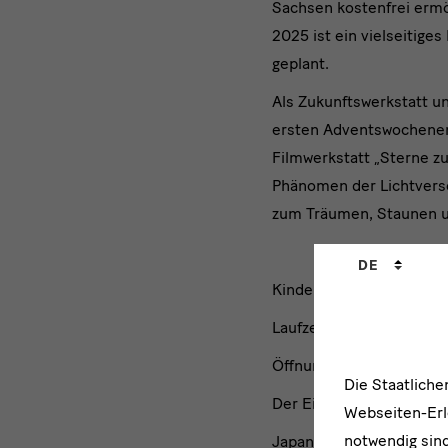
Sachsen kostenfrei ermö
2025 ist ein vielseitig
geplant.
Als Zukunftswerkstatt u
ersten Adventswochenend
Filmwerkstatt „Sterne z
Phänomen der Lichtvers
zum Träumen, Staunen u
Sprachwechs
DE
Kinderbiennale „PLANET
Laufzeit: 01.06.2024 – 
Öffnungszeiten: 10 – 18
Die Staatlich
Der Eintritt ist frei.
Webseiten-Erle
notwendig sind
Japanisches Palais, Dre