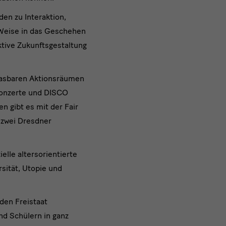
en zu Interaktion,
e Weise in das Geschehen
ktive Zukunftsgestaltung
blasbaren Aktionsräumen
Konzerte und DISCO
 gibt es mit der Fair
 zwei Dresdner
lle altersorientierte
sität, Utopie und
den Freistaat
nd Schülern in ganz