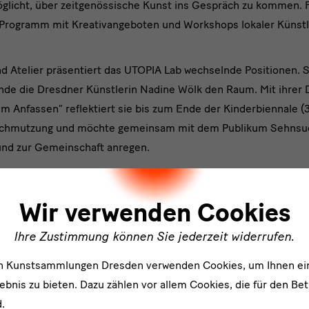
glicht, über zeitgenössische Kunst ins Gespräch zu kommen. F
es Programm mit Kreativangeboten und Workshops lokaler Künst
nd Atelier präsentiert das UTOPIA Lab wechselnde Positionen. 
e die Dresdner Künstlerin Nadine Wölk den Raum. Mit ihrer D
um Anfassen“ reflektiert sie bis zum Ende der Kinderbiennale (
chmutzung und möchte gemeinsam mit dem Publikum Sehnsuch
nd zur Gemeinschaft anregen.
ler
 UTOPIA“
Wir verwenden Cookies
30.03.2025
Ihre Zustimmung können Sie jederzeit widerrufen.
 Uhr, Montag geschlossen
en Kunstsammlungen Dresden verwenden Cookies, um Ihnen ei
bnis zu bieten. Dazu zählen vor allem Cookies, die für den Bet
.
sden