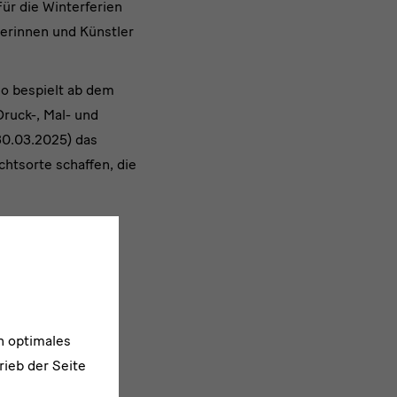
ür die Winterferien
lerinnen und Künstler
So bespielt ab dem
ruck-, Mal- und
30.03.2025) das
tsorte schaffen, die
n optimales
rieb der Seite