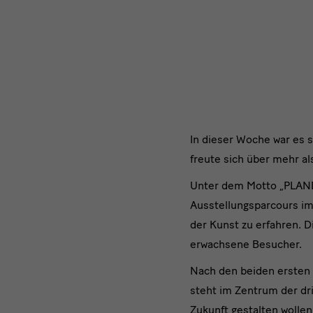
Dresden
feiert
großen
Publikumserfolg
Über
In dieser Woche war es 
freute sich über mehr 
100.000
Unter dem Motto „PLANET
Besucheri
Ausstellungsparcours im
und
der Kunst zu erfahren. 
erwachsene Besucher.
Besucher:
Nach den beiden ersten 
Kinderbie
steht im Zentrum der dr
Zukunft gestalten wollen