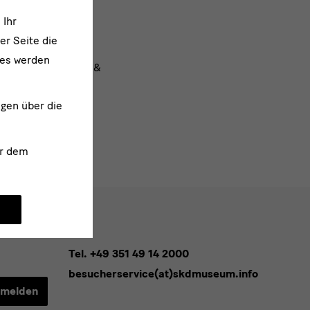
 Ihr
er Seite die
tudio, George Nuku,
ies werden
ICUM, Manuel Radke &
ngen über die
r dem
Tel. +49 351 49 14 2000
besucherservice(at)skdmuseum.info
melden