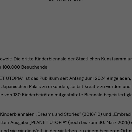
feiert
großen
Publikumserfolg
soweit: Die dritte Kinderbiennale der Staatlichen Kunstsamml
als 100.000 Besuchende.
 UTOPIA“ ist das Publikum seit Anfang Juni 2024 eingeladen,
nnen
 Japanischen Palais zu erkunden, selbst kreativ zu werden un
Die von 130 Kinderbeiräten mitgestaltete Biennale begeistert g
Kinderbiennalen „Dreams and Stories“ (2018/19) und „Embraci
nnale
itten Ausgabe „PLANET UTOPIA“ (noch bis zum 30. März 2025) d
 und wie wir die Welt, in der wir leben, zu einem besseren Ort