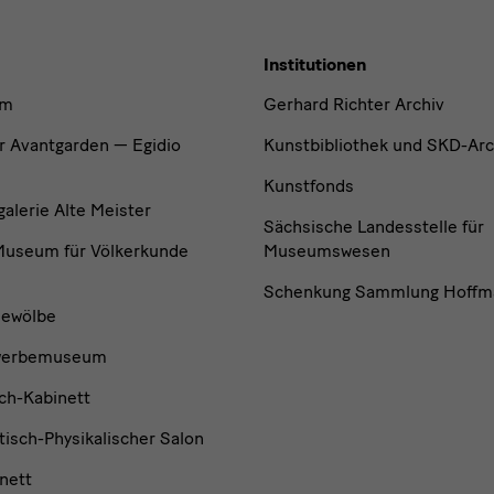
Institutionen
um
Gerhard Richter Archiv
r Avantgarden — Egidio
Kunstbibliothek und SKD-Arc
Kunstfonds
lerie Alte Meister
Sächsische Landesstelle für
useum für Völkerkunde
Museumswesen
Schenkung Sammlung Hoffm
ewölbe
werbemuseum
ch-Kabinett
isch-Physikalischer Salon
nett