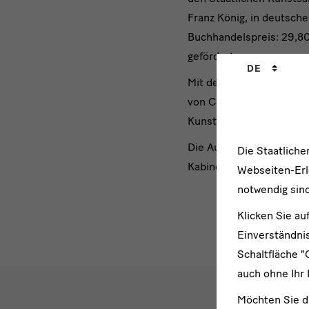
Franz König, in deutsch
Buchhandelspreis: 29,80 
gefördert.
Sprachwechs
DE
Mit der Ausstellung ist
von Candida Höfer, ents
Kunstsammlungen Dresd
Die Ausstellung wurde 
Die Staatlich
Kabinetts kuratiert. Sie i
Webseiten-Erle
notwendig sind
Klicken Sie au
Einverständnis
Schaltfläche "
auch ohne Ihr 
Möchten Sie d