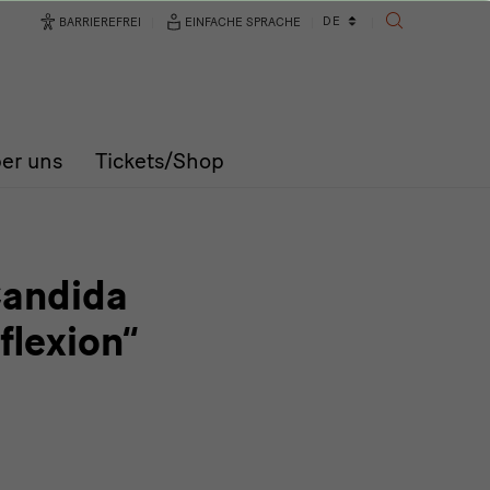
Sprachwechsler
DE
BARRIEREFREI
EINFACHE SPRACHE
SUCHE
er uns
Tickets/Shop
Candida
flexion“