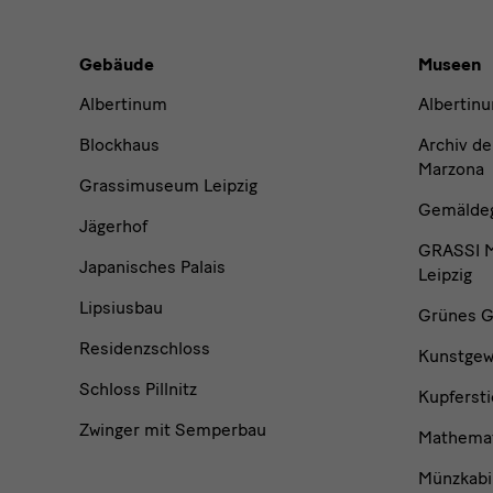
Gebäude,
Gebäude
Museen
Museen
Albertinum
Albertin
und
Blockhaus
Archiv de
Marzona
Grassimuseum Leipzig
Institutionen
Gemäldega
Jägerhof
GRASSI M
Japanisches Palais
Leipzig
Lipsiusbau
Grünes G
Residenzschloss
Kunstge
Schloss Pillnitz
Kupfersti
Zwinger mit Semperbau
Mathemat
Münzkabi