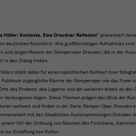
a Höfer: Kontexte. Eine Dresdner Reflexion“
präsentiert neue
en deutschen Künstlerin. Ihre großformatigen Aufnahmen sind 
n und zeigen Räume der Semperoper Dresden, die in der Auss
präch
 in den Dialog treten.
fers steht dabei für einen spezifischen Kontext ihrer fotogra
das Publikum zugängliche Räume der Semperoper wie das Foyer 
Orte des Probens, des Lagerns und der weiteren Arbeit an der O
m Verborgenen liegen. Diese Themen prägen den Blick der Künst
turen weltweit und finden in der Serie
Semper Oper Dresden
e
ammenarbeit mit den Staatlichen Kunstsammlungen Dresden öf
ls einem Ort der Ordnung von Räumen des Forschens, Sammelns
s zur Schaffung von Kultur.