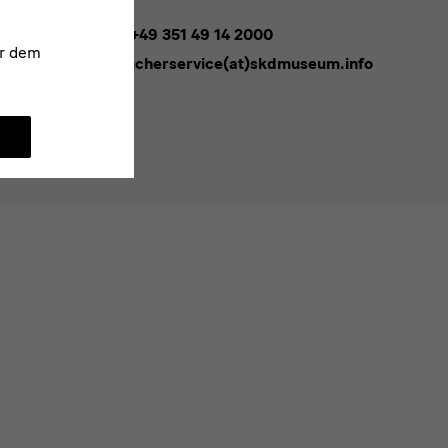
Tel. +49 351 49 14 2000
r dem
besucherservice(at)skdmuseum.info
melden