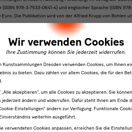
er (ISBN 978-3-7533-0641-4) und englischer Sprache (ISBN 978
Euro. Die Publikation wird von der Alfried Krupp von Bohlen u
ler
 zudem die
Edition
Semper Oper Dresden
, bestehend aus drei M
Wir verwenden Cookies
tanden. Mehr Informationen erhalten Sie über die Freunde der 
Ihre Zustimmung können Sie jederzeit widerrufen.
en e.V. (freunde@skd.museum).
von Doreen Mende im Gespräch mit Herbert Burkert und dem T
en Kunstsammlungen Dresden verwenden Cookies, um Ihnen ei
st
in Kooperation mit der Semperoper Dresden entstanden.
bnis zu bieten. Dazu zählen vor allem Cookies, die für den Bet
.
f „Alle akzeptieren“, um alle Cookies zu akzeptieren. Sie können
 jederzeit ändern und widerrufen. Dafür steht Ihnen am Ende d
Cookie-Einstellungen" ändern zur Verfügung. Funktionale Cook
Einverständnis weiterhin ausgeführt.
ie verwendeten Cookies anpassen, erreichen Sie die Einstellu