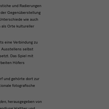
rstiche und Radierungen
In der Gegenüberstellung
 Unterschiede wie auch
als Orte kultureller
ts eine Verbindung zu
 Ausstellens selbst
etzt. Das Spiel mit
rbeiten Höfers
f und gehörte dort zur
tionale fotografische
sden
, herausgegeben von
andlung Walther und