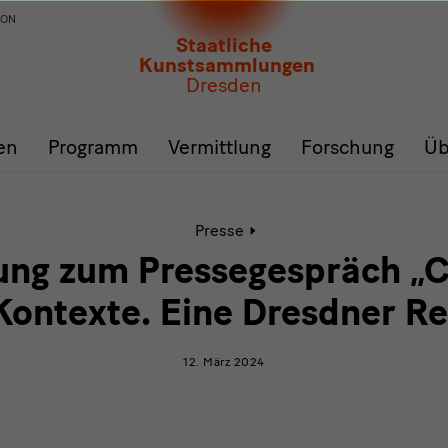
ION
Staatliche
Kunstsammlungen
Dresden
en
Programm
Vermittlung
Forschung
Üb
Aktive
Presse
Seite:
Einladung
ung zum Pressegespräch „
zum
Pressegespräch
Kontexte. Eine Dresdner Re
„Candida
Höfer:
Kontexte.
12. März 2024
Eine
Dresdner
Reflexion“