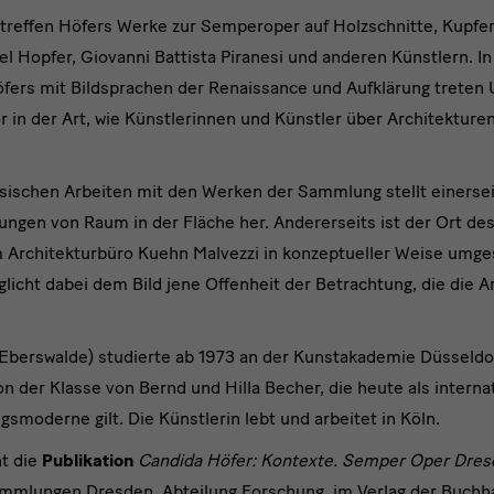
 treffen Höfers Werke zur Semperoper auf Holzschnitte, Kupfe
el Hopfer, Giovanni Battista Piranesi und anderen Künstlern. 
öfers mit Bildsprachen der Renaissance und Aufklärung treten
n der Art, wie Künstlerinnen und Künstler über Architekturen 
ssischen Arbeiten mit den Werken der Sammlung stellt einersei
ungen von Raum in der Fläche her. Andererseits ist der Ort des
m Architekturbüro Kuehn Malvezzi in konzeptueller Weise umges
ht dabei dem Bild jene Offenheit der Betrachtung, die die A
 Eberswalde) studierte ab 1973 an der Kunstakademie Düsseldor
n der Klasse von Bernd und Hilla Becher, die heute als interna
smoderne gilt. Die Künstlerin lebt und arbeitet in Köln.
nt die
Publikation
Candida Höfer: Kontexte. Semper Oper Dre
ammlungen Dresden, Abteilung Forschung, im Verlag der Buchh