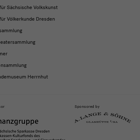
ür Sächsische Volkskunst
ür Völkerkunde Dresden
nsammlung
heatersammlung
mer
ensammlung
ndemuseum Herrnhut
sor
Sponsored by