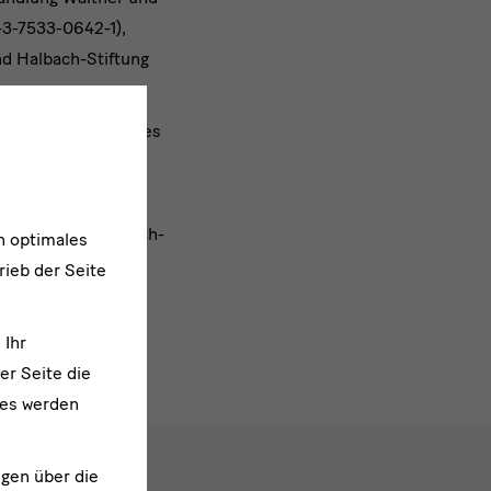
-3-7533-0642-1),
nd Halbach-Stiftung
otiven des Projektes
Staatlichen
eam des Kupferstich-
n optimales
rieb der Seite
 Ihr
er Seite die
ies werden
ngen über die