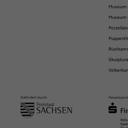
Museum f
Museum f
Porzella
Puppent
Rüstkam
Skulptur
Völkerku
Gefördert durch
Hauptspon