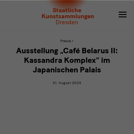
Ausstellung
Staatliche
„Café
Kunstsammlungen
Dresden
Belarus
II:
Aktive
Presse
Seite:
Ausstellung
Kassandra
Ausstellung „Café Belarus II:
„Café
Belarus
Komplex“
Kassandra Komplex“ im
II:
Kassandra
Japanischen Palais
im
Komplex“
im
Japanischen
Japanischen
31. August 2023
Palais
Palais