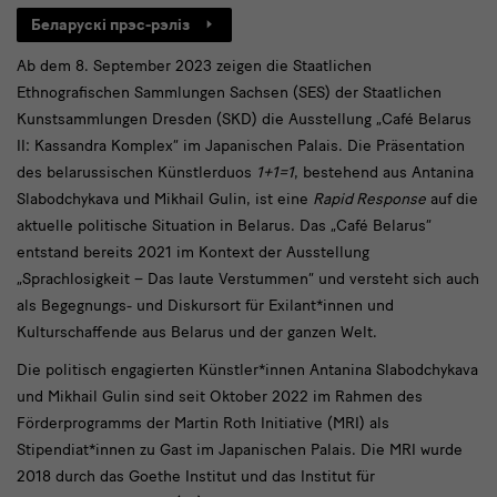
Café
Беларускі прэс-рэліз
Belarus
Ab dem 8. September 2023 zeigen die Staatlichen
Ethnografischen Sammlungen Sachsen (SES) der Staatlichen
Kunstsammlungen Dresden (SKD) die Ausstellung „Café Belarus
II: Kassandra Komplex“ im Japanischen Palais. Die Präsentation
des belarussischen Künstlerduos
1+1=1
, bestehend aus Antanina
Slabodchykava und Mikhail Gulin, ist eine
Rapid Response
auf die
aktuelle politische Situation in Belarus. Das „Café Belarus“
entstand bereits 2021 im Kontext der Ausstellung
„Sprachlosigkeit – Das laute Verstummen“ und versteht sich auch
als Begegnungs- und Diskursort für Exilant*innen und
Kulturschaffende aus Belarus und der ganzen Welt.
Die politisch engagierten Künstler*innen Antanina Slabodchykava
und Mikhail Gulin sind seit Oktober 2022 im Rahmen des
Förderprogramms der Martin Roth Initiative (MRI) als
Stipendiat*innen zu Gast im Japanischen Palais. Die MRI wurde
2018 durch das Goethe Institut und das Institut für