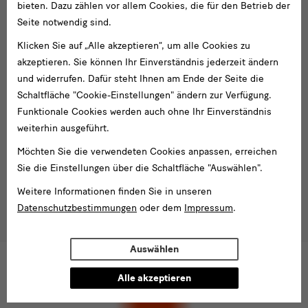
bieten. Dazu zählen vor allem Cookies, die für den Betrieb der
Folgen Sie uns
Media
Seite notwendig sind.
und
Facebook
X
Youtube
Instagram
SKD
Klicken Sie auf „Alle akzeptieren“, um alle Cookies zu
Blog
Newsletter
akzeptieren. Sie können Ihr Einverständnis jederzeit ändern
Newsletter
und widerrufen. Dafür steht Ihnen am Ende der Seite die
Schaltfläche "Cookie-Einstellungen" ändern zur Verfügung.
E-
Funktionale Cookies werden auch ohne Ihr Einverständnis
Mail-
weiterhin ausgeführt.
Adresse
Anmelden
eingeben*
Möchten Sie die verwendeten Cookies anpassen, erreichen
Sie die Einstellungen über die Schaltfläche "Auswählen".
Tel. +49 351 49 14 2000
* Pflichtfeld
besucherservice(at)skdmuseum.info
Weitere Informationen finden Sie in unseren
Ich stimme der
Datenschutzerklärung
zu.*
Datenschutzbestimmungen
oder dem
Impressum
.
Bitte wählen Sie mindestens einen Newsletter aus.
Ich möchte gern folgende
Newsletter
abonnieren*
Auswählen
Newsletter
der Staatlichen Kunstsammlungen
Alle akzeptieren
Dresden
Newsletter
des Albertinum