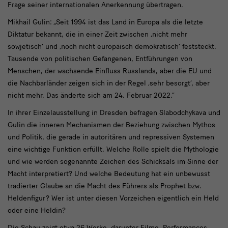
Frage seiner internationalen Anerkennung übertragen.
Mikhail Gulin:
„Seit 1994 ist das Land in Europa als die letzte
Diktatur bekannt, die in einer Zeit zwischen ‚nicht mehr
sowjetisch‘ und ‚noch nicht europäisch demokratisch‘ feststeckt.
Tausende von politischen Gefangenen, Entführungen von
Menschen, der wachsende Einfluss Russlands, aber die EU und
die Nachbarländer zeigen sich in der Regel ‚sehr besorgt‘, aber
nicht mehr. Das änderte sich am 24. Februar 2022.“
In ihrer Einzelausstellung in Dresden befragen Slabodchykava und
Gulin die inneren Mechanismen der Beziehung zwischen Mythos
und Politik, die gerade in autoritären und repressiven Systemen
eine wichtige Funktion erfüllt. Welche Rolle spielt die Mythologie
und wie werden sogenannte Zeichen des Schicksals im Sinne der
Macht interpretiert? Und welche Bedeutung hat ein unbewusst
tradierter Glaube an die Macht des Führers als Prophet bzw.
Heldenfigur? Wer ist unter diesen Vorzeichen eigentlich ein Held
oder eine Heldin?
Die Schau zeigt etwa 26 Werke, darunter Filme, Performances,