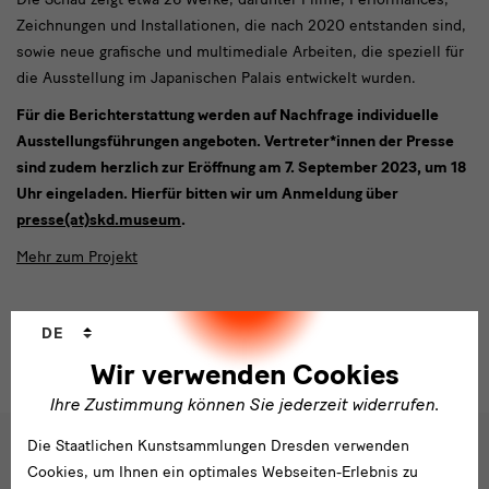
Zeichnungen und Installationen, die nach 2020 entstanden sind,
sowie neue grafische und multimediale Arbeiten, die speziell für
die Ausstellung im Japanischen Palais entwickelt wurden.
Für die Berichterstattung werden auf Nachfrage individuelle
Ausstellungsführungen angeboten. Vertreter*innen der Presse
sind zudem herzlich zur Eröffnung am 7. September 2023, um 18
Uhr eingeladen. Hierfür bitten wir um Anmeldung über
presse(at)skd.museum
.
Mehr zum Projekt
Sprachwechsler
DE
Wir verwenden Cookies
Ihre Zustimmung können Sie jederzeit widerrufen.
Die Staatlichen Kunstsammlungen Dresden verwenden
Social
Cookies, um Ihnen ein optimales Webseiten-Erlebnis zu