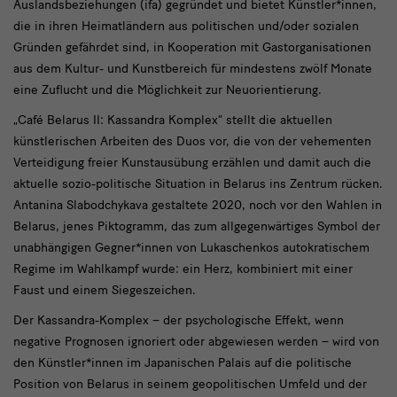
Auslandsbeziehungen (ifa) gegründet und bietet Künstler*innen,
die in ihren Heimatländern aus politischen und/oder sozialen
Gründen gefährdet sind, in Kooperation mit Gastorganisationen
aus dem Kultur- und Kunstbereich für mindestens zwölf Monate
eine Zuflucht und die Möglichkeit zur Neuorientierung.
„Café Belarus II: Kassandra Komplex“ stellt die aktuellen
künstlerischen Arbeiten des Duos vor, die von der vehementen
Verteidigung freier Kunstausübung erzählen und damit auch die
aktuelle sozio-politische Situation in Belarus ins Zentrum rücken.
Antanina Slabodchykava gestaltete 2020, noch vor den Wahlen in
Belarus, jenes Piktogramm, das zum allgegenwärtiges Symbol der
unabhängigen Gegner*innen von Lukaschenkos autokratischem
Regime im Wahlkampf wurde: ein Herz, kombiniert mit einer
Faust und einem Siegeszeichen.
Der Kassandra-Komplex – der psychologische Effekt, wenn
negative Prognosen ignoriert oder abgewiesen werden – wird von
den Künstler*innen im Japanischen Palais auf die politische
Position von Belarus in seinem geopolitischen Umfeld und der