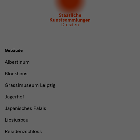
Newsletter Tourismus
Newsletter
Museum für Sächsische Volkskunst
Staatliche
Kunstsammlungen
Dresden
Gebäude,
Gebäude
Museen
Albertinum
und
Blockhaus
Institutionen
Grassimuseum Leipzig
Jägerhof
Japanisches Palais
Lipsiusbau
Residenzschloss