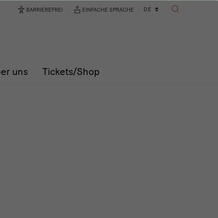
Sprachwechsler
DE
BARRIEREFREI
EINFACHE SPRACHE
SUCHE
er uns
Tickets/Shop