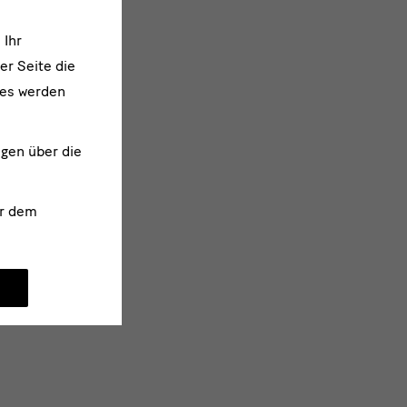
 Ihr
er Seite die
ies werden
ngen über die
r dem