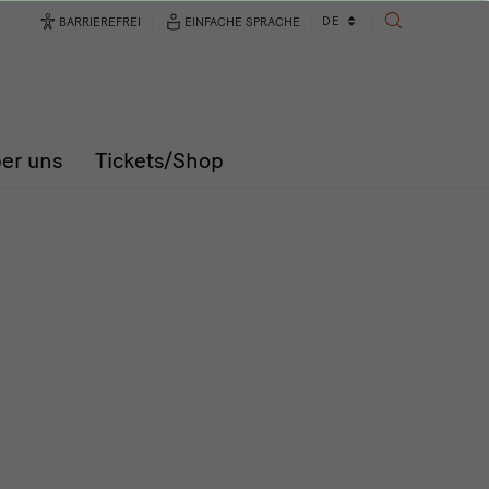
Sprachwechsler
DE
BARRIEREFREI
EINFACHE SPRACHE
SUCHE
er uns
Tickets/Shop