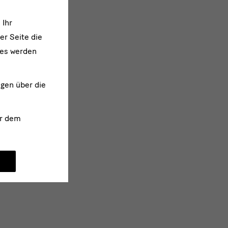
 Ihr
er Seite die
ies werden
ngen über die
r dem