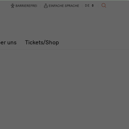
Sprachwechsler
DE
BARRIEREFREI
EINFACHE SPRACHE
SUCHE
er uns
Tickets/Shop