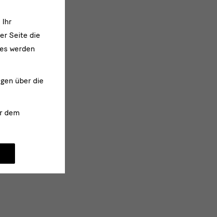
 Ihr
er Seite die
ies werden
ngen über die
r dem