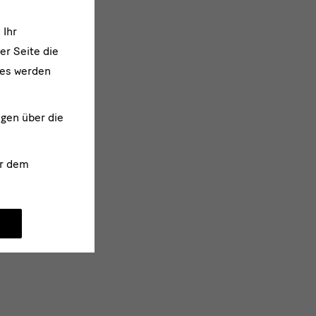
 Ihr
er Seite die
ies werden
ngen über die
r dem