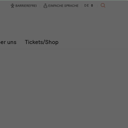
Sprachwechsler
DE
BARRIEREFREI
EINFACHE SPRACHE
SUCHE
er uns
Tickets/Shop