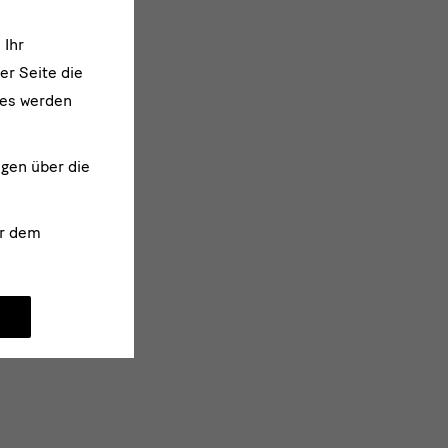
 Ihr
er Seite die
ies werden
ngen über die
r dem