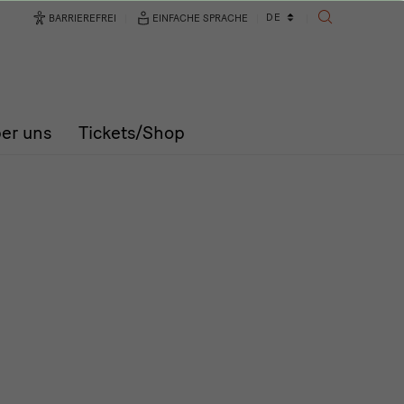
Sprachwechsler
DE
BARRIEREFREI
EINFACHE SPRACHE
SUCHE
er uns
Tickets/Shop