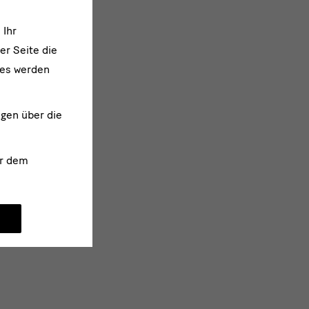
 Ihr
er Seite die
ies werden
ngen über die
r dem