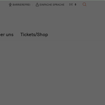
Sprachwechsler
DE
BARRIEREFREI
EINFACHE SPRACHE
SUCHE
er uns
Tickets/Shop