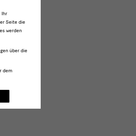
 Ihr
er Seite die
ies werden
ngen über die
r dem