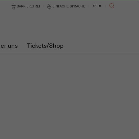
Sprachwechsler
DE
BARRIEREFREI
EINFACHE SPRACHE
SUCHE
er uns
Tickets/Shop