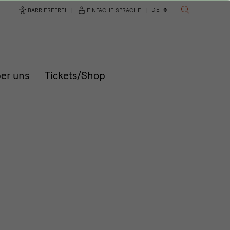
Sprachwechsler
DE
BARRIEREFREI
EINFACHE SPRACHE
SUCHE
er uns
Tickets/Shop