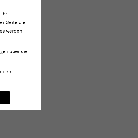
 Ihr
er Seite die
ies werden
ngen über die
r dem