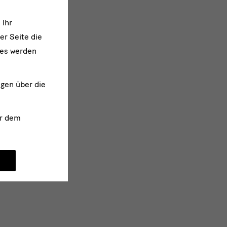
 Ihr
er Seite die
ies werden
ngen über die
r dem