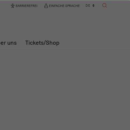
Sprachwechsler
DE
BARRIEREFREI
EINFACHE SPRACHE
SUCHE
er uns
Tickets/Shop