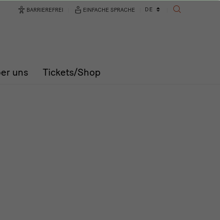
Sprachwechsler
DE
BARRIEREFREI
EINFACHE SPRACHE
SUCHE
er uns
Tickets/Shop