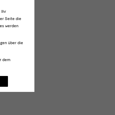
 Ihr
er Seite die
ies werden
ngen über die
r dem