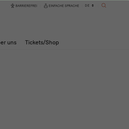
Sprachwechsler
DE
BARRIEREFREI
EINFACHE SPRACHE
SUCHE
er uns
Tickets/Shop