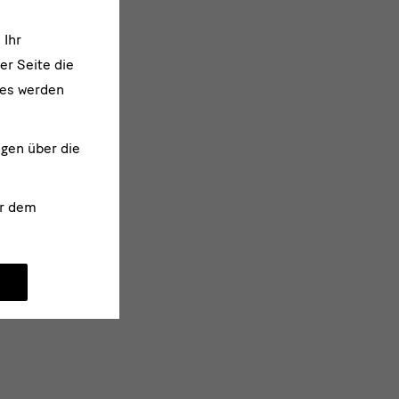
 Ihr
er Seite die
ies werden
ngen über die
r dem