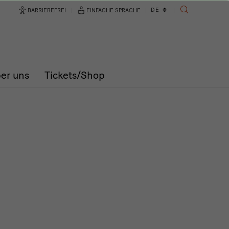
Sprachwechsler
DE
BARRIEREFREI
EINFACHE SPRACHE
SUCHE
er uns
Tickets/Shop