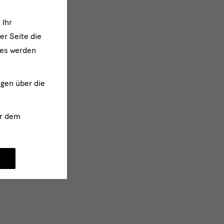
 Ihr
er Seite die
ies werden
ngen über die
r dem