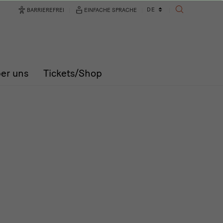
Sprachwechsler
DE
BARRIEREFREI
EINFACHE SPRACHE
SUCHE
er uns
Tickets/Shop