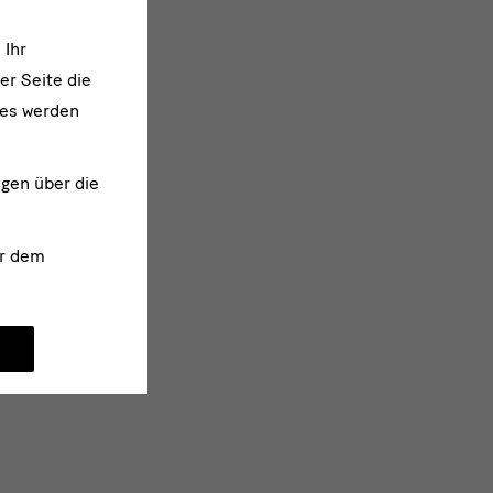
 Ihr
er Seite die
ies werden
ngen über die
r dem