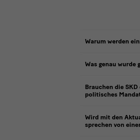
Umbenennung
Warum werden einz
von
Objekttiteln
Was genau wurde 
Brauchen die SKD d
politisches Manda
Wird mit den Aktu
sprechen von eine