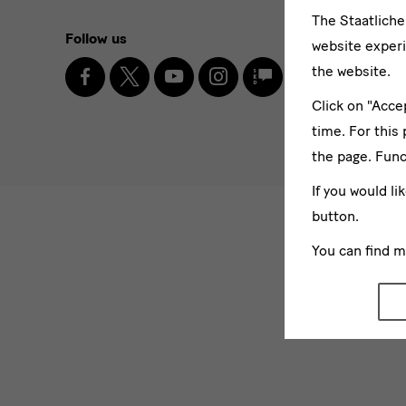
Social
The Staatlich
Follow us
Newslett
website experi
Media
Facebook
X
Youtube
Instagram
SKD
the website.
Enter
Blog
and
email
Click on "Acce
address
* Pflichtfel
Newsletter
time. For this
I agr
the page. Func
Please sel
If you would li
News
button.
News
You can find 
News
News