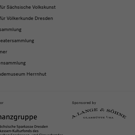
ür Sächsische Volkskunst
ür Völkerkunde Dresden
nsammlung
heatersammlung
mer
ensammlung
ndemuseum Herrnhut
or
Sponsored by