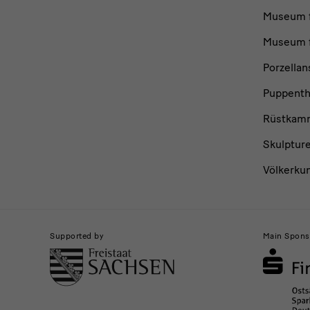
Museum f
Museum f
Porzella
Puppent
Rüstkam
Skulptur
Völkerku
Supported by
Main Spons