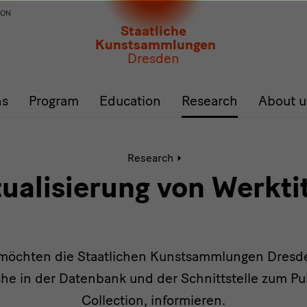
ION
Staatliche
Kunstsammlungen
Dresden
ns
Program
Education
Research
About u
Active
Research
page:
Werktitel
ualisierung von Werkti
e möchten die Staatlichen Kunstsammlungen Dresd
e in der Datenbank und der Schnittstelle zum Pu
Collection, informieren.