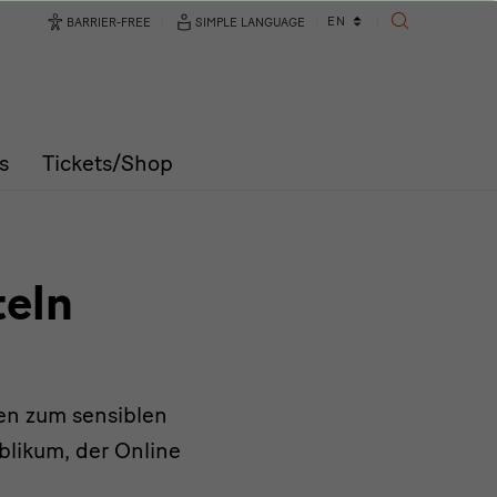
Language
EN
BARRIER-FREE
SIMPLE LANGUAGE
SEARCH
changer
s
Tickets/Shop
teln
en zum sensiblen
blikum, der Online