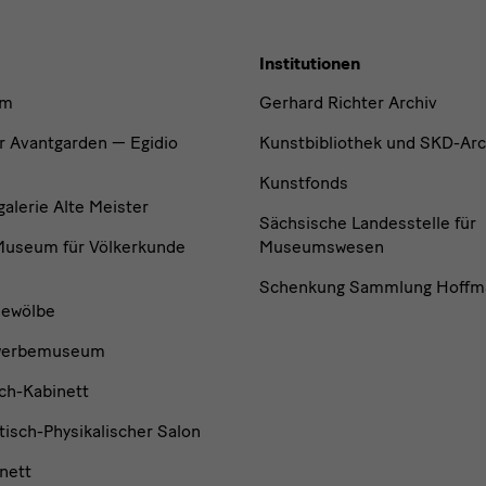
Institutionen
um
Gerhard Richter Archiv
r Avantgarden — Egidio
Kunstbibliothek und SKD-Arc
Kunstfonds
lerie Alte Meister
Sächsische Landesstelle für
useum für Völkerkunde
Museumswesen
Schenkung Sammlung Hoffm
ewölbe
werbemuseum
ch-Kabinett
isch-Physikalischer Salon
nett