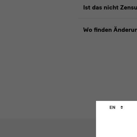
Ist das nicht Zens
Wo finden Änderun
Zur
Sprechstu
Language
EN
changer