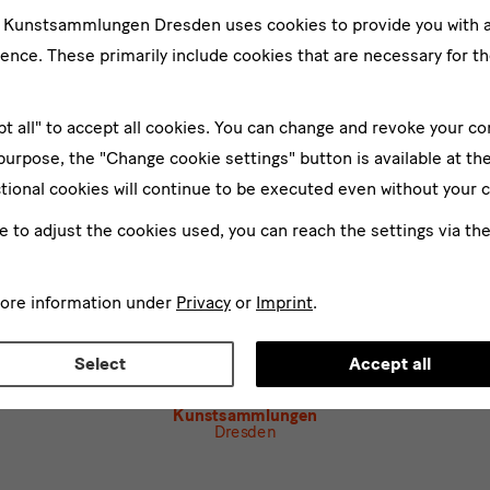
e Kunstsammlungen Dresden uses cookies to provide you with 
er
ence. These primarily include cookies that are necessary for th
Su
pt all" to accept all cookies. You can change and revoke your co
*
d
 purpose, the "Change cookie settings" button is available at th
ee to the
privacy policy
.*
tional cookies will continue to be executed even without your 
ect at least one newsletter.
I would like to subscribe to the following new
ke to adjust the cookies used, you can reach the settings via th
letter Staatlichen Kunstsammlungen Dresden
letter Albertinum
more information under
Privacy
or
Imprint
.
letter Tourismus
letter Museum für Sächsische Volkskunst
Select
Accept all
Staatliche
Kunstsammlungen
Dresden