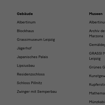
Buildings,
Gebäude
Museen
Museums
Albertinum
Albertin
and
Blockhaus
Archiv de
Marzona
Grassimuseum Leipzig
Institutions
Gemäldega
Jägerhof
GRASSI M
Japanisches Palais
Leipzig
Lipsiusbau
Grünes G
Residenzschloss
Kunstge
Schloss Pillnitz
Kupfersti
Zwinger mit Semperbau
Mathemat
Münzkabi