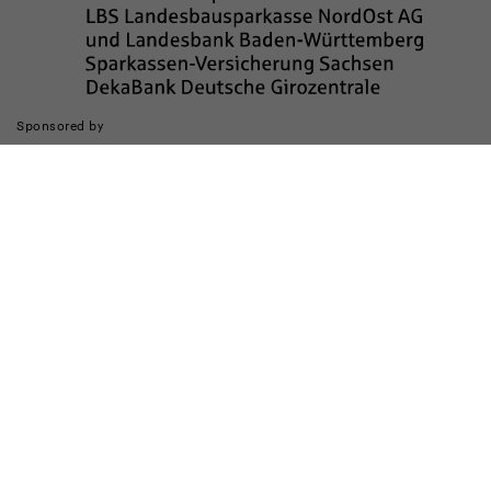
Sponsored by
The realization of the website was supported by
Legal notice
data privacy
Barrierefreiheit
Kinderschutz
Transparenzhinweis
Contact