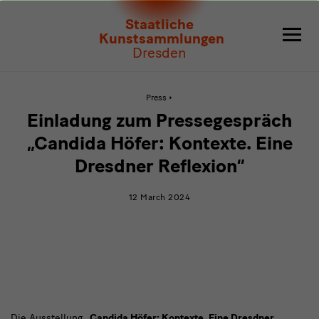
Einladung
Staatliche
zum
Kunstsammlungen
Dresden
Pressegespräch
„Candida
Active
Press
page:
Einladung
Höfer:
Einladung zum Pressegespräch
zum
Pressegespräch
Kontexte.
„Candida Höfer: Kontexte. Eine
„Candida
Höfer:
Dresdner Reflexion“
Eine
Kontexte.
Eine
Dresdner
Dresdner
12 March 2024
Reflexion“
Reflexion“
Die Ausstellung
„Candida Höfer: Kontexte. Eine Dresdner