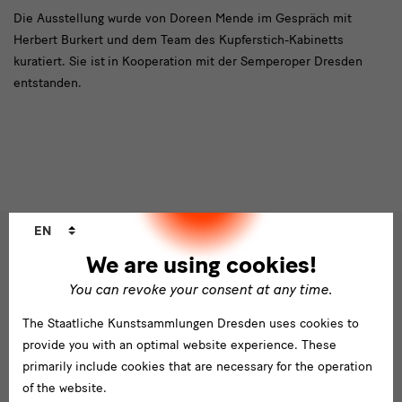
Die Ausstellung wurde von Doreen Mende im Gespräch mit
Herbert Burkert und dem Team des Kupferstich-Kabinetts
kuratiert. Sie ist
in Kooperation mit der Semperoper Dresden
entstanden.
Language
EN
changer
Social
We are using cookies!
Follow us
Media
You can revoke your consent at any time.
and
Facebook
X
Youtube
Instagram
SKD
The Staatliche Kunstsammlungen Dresden uses cookies to
Blog
Newsletter
provide you with an optimal website experience. These
primarily include cookies that are necessary for the operation
Newsletter
of the website.