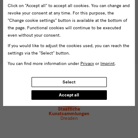
Enter
Click on "Accept all" to accept all cookies. You can change and
email
revoke your consent at any time. For this purpose, the
address*
Subscribe
"Change cookie settings" button is available at the bottom of
the page. Functional cookies will continue to be executed
Tel. +49 351 49 14 2000
* Pflichtfeld
even without your consent.
besucherservice(at)skdmuseum.info
I agree to the
privacy policy
.*
If you would like to adjust the cookies used, you can reach the
settings via the "Select" button.
Please select at least one newsletter.
You can find more information under
Privacy
or
Imprint
.
I would like to subscribe to the following newsletters*
Newsletter Staatlichen Kunstsammlungen Dresden
Select
Newsletter Albertinum
Newsletter Tourismus
Accept all
Newsletter Museum für Sächsische Volkskunst
Staatliche
Kunstsammlungen
Dresden