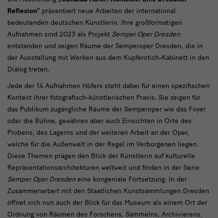
Einladung
Reflexion“
präsentiert neue Arbeiten der international
zum
bedeutenden deutschen Künstlerin. Ihre großformatigen
Pressegespräch
Aufnahmen sind 2023 als Projekt
Semper Oper Dresden
„Candida
entstanden und zeigen Räume der Semperoper Dresden, die in
der Ausstellung mit Werken aus dem Kupferstich-Kabinett in den
Höfer:
Dialog treten.
Kontexte.
Jede der 14 Aufnahmen Höfers steht dabei für einen spezifischen
Eine
Kontext ihrer fotografisch-künstlerischen Praxis. Sie zeigen für
Dresdner
das Publikum zugängliche Räume der Semperoper wie das Foyer
oder die Bühne, gewähren aber auch Einsichten in Orte des
Reflexion“
Probens, des Lagerns und der weiteren Arbeit an der Oper,
welche für die Außenwelt in der Regel im Verborgenen liegen.
Diese Themen prägen den Blick der Künstlerin auf kulturelle
Repräsentationsarchitekturen weltweit und finden in der Serie
Semper Oper Dresden
eine kongeniale Fortsetzung. In der
Zusammenarbeit mit den Staatlichen Kunstsammlungen Dresden
öffnet sich nun auch der Blick für das Museum als einem Ort der
Ordnung von Räumen des Forschens, Sammelns, Archivierens,