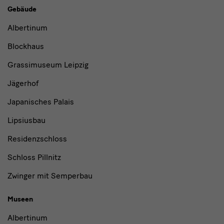
Buildings,
Gebäude
Museums
Albertinum
and
Blockhaus
Institutions
Grassimuseum Leipzig
Jägerhof
Japanisches Palais
Lipsiusbau
Residenzschloss
Schloss Pillnitz
Zwinger mit Semperbau
Museen
Albertinum