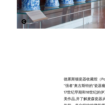
德累斯顿瓷器收藏馆（Po
“强者”奥古斯特的“瓷
17世纪早期和18世纪
美作品,并了解麦森瓷器