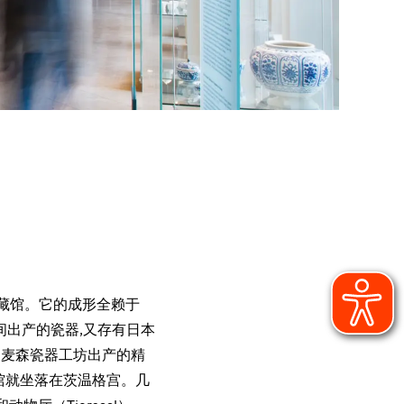
专业藏馆。它的成形全赖于
间出产的瓷器,又存有日本
到麦森瓷器工坊出产的精
藏馆就坐落在茨温格宫。几