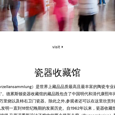
活
visit
动
页
面：
瓷
器
瓷器收藏馆
收
藏
馆
rzellansammlung）是世界上藏品品质最高且最丰富的陶瓷
器瘾”。德累斯顿瓷器收藏馆的藏品既包含了中国明代和清代康熙年
的伊万里烧以及柿右卫门瓷器。除此之外,参观者还可以在这里欣赏
从发明一直到18世纪晚期的发展历史。自1962年以来，瓷器收