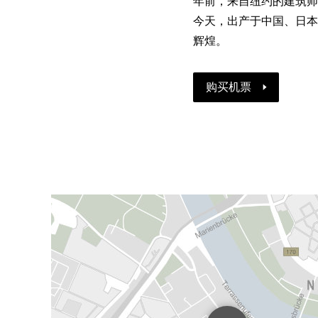
年前，来自纽约的建筑师彼得
今天，出产于中国、日本
辉煌。
购买机票
瓷
器
收
藏