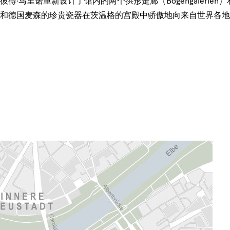
·马里诺重新设计了馆内的两个拱形走廊（Bogengalerien）和动
和德国麦森的珍贵瓷器在茨温格的宫殿中骄傲地向来自世界各地