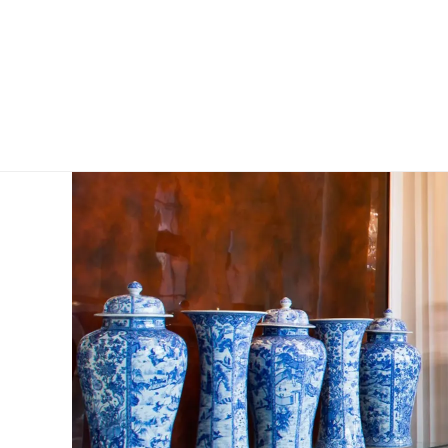
瓷
器
收
藏
馆