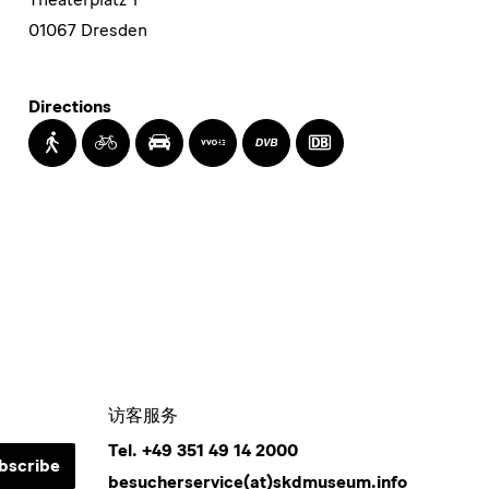
01067 Dresden
Directions
Walking
Cycling
Driving
Timetable
Transit
Transit
Information
by
by
of
Tram
Train
the
VVO
访客服务
Tel. +49 351 49 14 2000
bscribe
besucherservice(at)skdmuseum.info