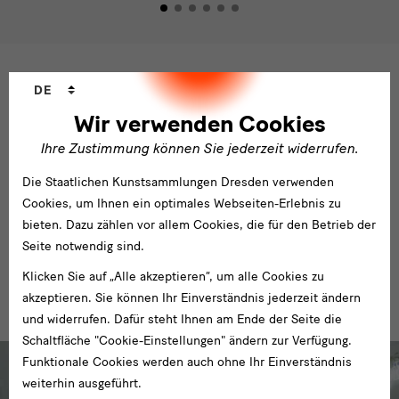
Sprachwechsler
DE
Wir verwenden Cookies
Ihre Zustimmung können Sie jederzeit widerrufen.
Neu-
Mit der deutschen Wiedervereinigung konnte der noch zu DDR-
Die Staatlichen Kunstsammlungen Dresden verwenden
Zeiten in die Wege geleitete Wiederaufbau des Dresdner
und
Cookies, um Ihnen ein optimales Webseiten-Erlebnis zu
Residenzschlosses zu einer Residenz für Kunst und Wissenschaft
Wiederaufbau
bieten. Dazu zählen vor allem Cookies, die für den Betrieb der
beginnen. Eine Auswahl der Ereignisse der letzten Jahre zeigt
Seite notwendig sind.
eindrücklich, dass sich die Staatlichen Kunstsammlungen
Dresden in stetem Wandel befinden.
Klicken Sie auf „Alle akzeptieren“, um alle Cookies zu
akzeptieren. Sie können Ihr Einverständnis jederzeit ändern
und widerrufen. Dafür steht Ihnen am Ende der Seite die
Schaltfläche "Cookie-Einstellungen" ändern zur Verfügung.
Beispiele
Funktionale Cookies werden auch ohne Ihr Einverständnis
weiterhin ausgeführt.