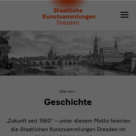
Geschichte
Staatliche
Kunstsammlungen
Dresden
Aktive
Über uns
Seite:
Geschichte
Geschichte
„Zukunft seit 1560“ – unter diesem Motto feierten
die Staatlichen Kunstsammlungen Dresden im