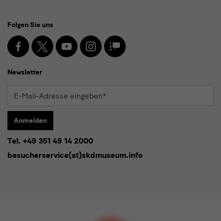
Social
Folgen Sie uns
Media
und
Facebook
X
Youtube
Instagram
SKD
Blog
Newsletter
Newsletter
E-
Mail-
Adresse
Anmelden
eingeben*
Tel. +49 351 49 14 2000
* Pflichtfeld
besucherservice(at)skdmuseum.info
Ich stimme der
Datenschutzerklärung
zu.*
Bitte wählen Sie mindestens einen Newsletter aus.
Ich möchte gern folgende
Newsletter
abonnieren*
Newsletter
der Staatlichen Kunstsammlungen