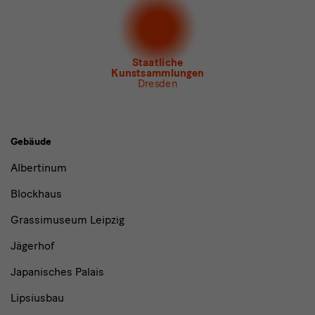
Dresden
Newsletter
des Albertinum
Newsletter Tourismus
Newsletter
Museum für Sächsische Volkskunst
Staatliche
Kunstsammlungen
Dresden
Gebäude,
Gebäude
Museen
Albertinum
und
Blockhaus
Institutionen
Grassimuseum Leipzig
Jägerhof
Japanisches Palais
Lipsiusbau