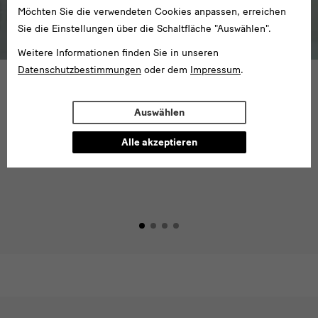
Möchten Sie die verwendeten Cookies anpassen, erreichen
Sie die Einstellungen über die Schaltfläche "Auswählen".
Weitere Informationen finden Sie in unseren
Datenschutzbestimmungen
oder dem
Impressum
.
Nach der Hochwasserkatastrophe im Jahr
‹
‹
›
›
2002 wurde das Albertinum ab 2006
Auswählen
umgebaut und generalsaniert und 2010 als
Haus für die Kunst von der Romantik bis zur
Alle akzeptieren
Gegenwart wiedereröffnet.