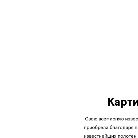
Картинная
галерея
Cтарых
мастеров
Карти
Свою всемирную известн
приобрела благодаря п
известнейших полотен 