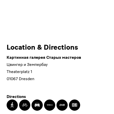
Location & Directions
Картинная галерея Cтарых мастеров
Цвингер и Земпербау
Theaterplatz 1
01067 Dresden
Directions
Walking
Cycling
Driving
Timetable
Transit
Transit
Information
by
by
of
Tram
Train