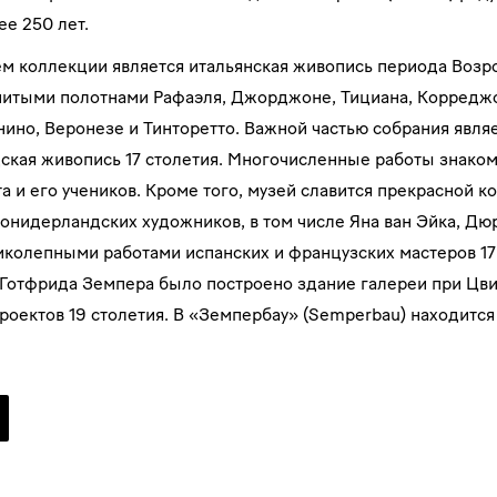
е 250 лет.
м коллекции является итальянская живопись периода Возр
нитыми полотнами Рафаэля, Джорджоне, Тициана, Корреджо
ино, Веронезе и Тинторетто. Важной частью собрания явля
ская живопись 17 столетия. Многочисленные работы знаком
 и его учеников. Кроме того, музей славится прекрасной к
онидерландских художников, в том числе Яна ван Эйка, Дюр
иколепными работами испанских и французских мастеров 17 
 Готфрида Земпера было построено здание галереи при Цви
оектов 19 столетия. В «Земпербау» (Semperbau) находится