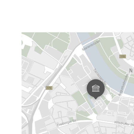
Картинная
галерея
Cтарых
мастеров
Картинная
Theaterplatz
галерея
1
Cтарых
01067
Dresden
мастеров