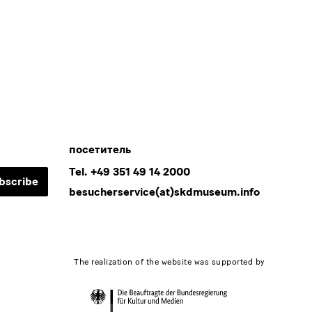
the
VVO
посетитель
Tel. +49 351 49 14 2000
bscribe
besucherservice(at)skdmuseum.info
The realization of the website was supported by