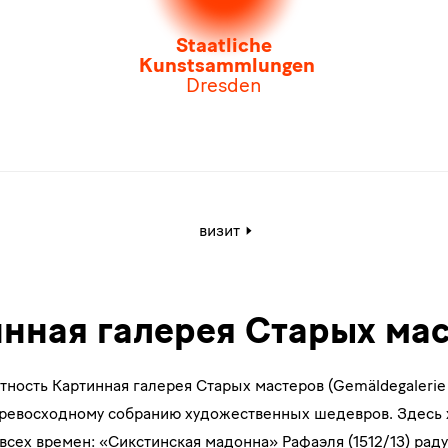
Staatliche
Kunstsammlungen
Dresden
Активная
визит
страница:
Картинная
галерея
Cтарых
мастеров
нная галерея Cтарых ма
ость Картинная галерея Старых мастеров (Gemäldegalerie A
ревосходному собранию художественных шедевров. Здесь 
всех времен: «Сикстинская мадонна» Рафаэля (1512/13) рад