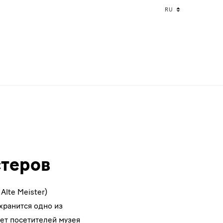
Language
RU
changer
стеров
lte Meister)
хранится одно из
ует посетителей музея