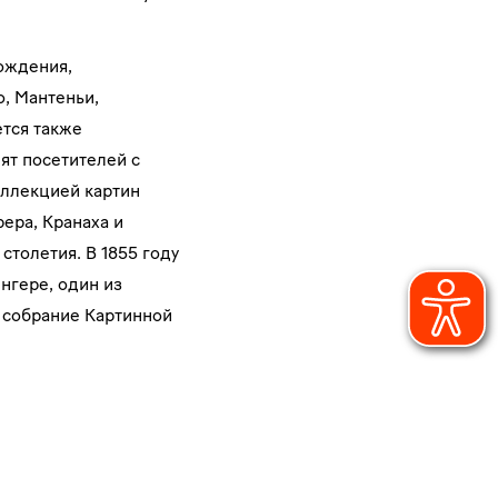
ождения,
, Мантеньи,
ется также
ят посетителей с
оллекцией картин
ера, Кранаха и
столетия. В 1855 году
нгере, один из
 собрание Картинной