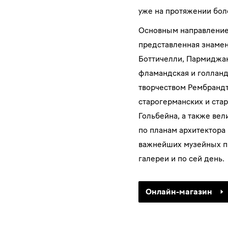
уже на протяжении боле
Оcновным направление
представленная знаме
Боттичелли, Пармиджан
фламандская и голланд
творчеством Рембрандта
старогерманских и стар
Гольбейна, а также вел
по планам архитектора
важнейших музейных пр
галереи и по сей день.
Онлайн-магазин