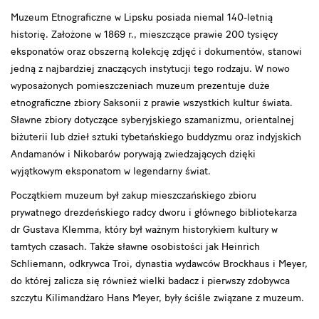
Muzeum Etnograficzne w Lipsku posiada niemal 140-letnią
historię. Założone w 1869 r., mieszczące prawie 200 tysięcy
eksponatów oraz obszerną kolekcję zdjęć i dokumentów, stanowi
jedną z najbardziej znaczących instytucji tego rodzaju. W nowo
wyposażonych pomieszczeniach muzeum prezentuje duże
etnograficzne zbiory Saksonii z prawie wszystkich kultur świata.
Sławne zbiory dotyczące syberyjskiego szamanizmu, orientalnej
biżuterii lub dzieł sztuki tybetańskiego buddyzmu oraz indyjskich
Andamanów i Nikobarów porywają zwiedzających dzięki
wyjątkowym eksponatom w legendarny świat.
Początkiem muzeum był zakup mieszczańskiego zbioru
prywatnego drezdeńskiego radcy dworu i głównego bibliotekarza
dr Gustava Klemma, który był ważnym historykiem kultury w
tamtych czasach. Także sławne osobistości jak Heinrich
Schliemann, odkrywca Troi, dynastia wydawców Brockhaus i Meyer,
do której zalicza się również wielki badacz i pierwszy zdobywca
szczytu Kilimandżaro Hans Meyer, były ściśle związane z muzeum.