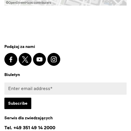
Media
Podążaj za nami
społecznościowe
i
Facebook
X
Youtube
Instagram
SKD
biuletyny
Blog
Biuletyn
Enter
email
address*
Subscribe
* Pflichtfeld
Serwis dla zwiedzających
I agree to the privacy policy.*
Tel. +49 351 49 14 2000