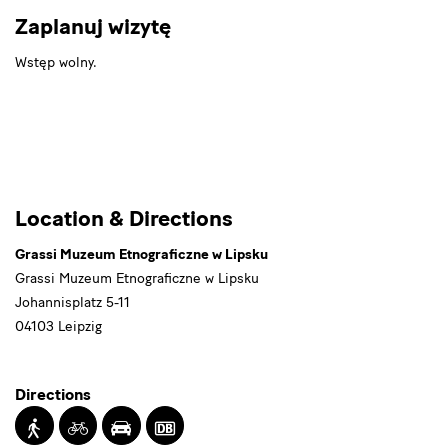
Zaplanuj wizytę
Wstęp wolny.
Grassi
Location & Directions
Muzeum
Grassi Muzeum Etnograficzne w Lipsku
Etnograficzne
Grassi Muzeum Etnograficzne w Lipsku
Johannisplatz 5-11
w
04103 Leipzig
Lipsku
Directions
Walking
Cycling
Driving
Transit
by