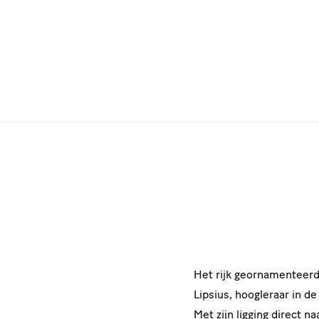
Kunsthalle
im
Lipsiusbau
Het rijk geornamenteerd
Lipsius, hoogleraar in d
Met zijn ligging direct