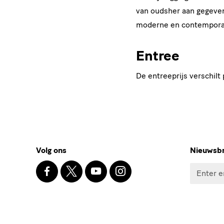
van oudsher aan gegeven 
moderne en contemporai
Entree
De entreeprijs verschilt 
Social
Volg ons
Nieuwsbr
Media
Facebook
X
Youtube
Instagram
Enter
SKD
en
email
Blog
address
* Pflichtfel
Nieuwsbrief
I agr