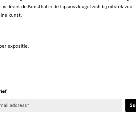
is, leent de Kunsthal in de Lipsiusvleugel zich bij uitstek voo
ne kunst.
per expositie.
ief
Su
*
d
ee to the privacy policy.*