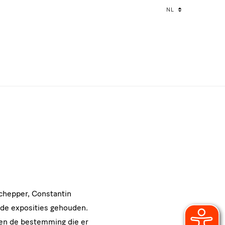
Language
NL
changer
chepper, Constantin
ende exposities gehouden.
ien de bestemming die er