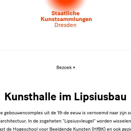
Staatliche
Kunstsammlungen
Dresden
Actieve
Bezoek
pagina:
Kunsthalle
im
Lipsiusbau
Kunsthalle im Lipsiusbau
e gebouwencomplex uit de 19-de eeuw is vernoemd naar zijn s
e architectuur. In de zogeheten “Lipsiusvleugel” worden wissel
 naast de Hogeschool voor Beeldende Kunsten (HfBK) en ook gez