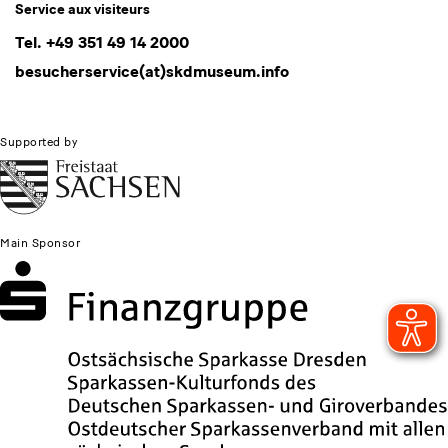
* Pflichtfeld
Service aux visiteurs
I agree to the privacy policy.*
Tel. +49 351 49 14 2000
besucherservice(at)skdmuseum.info
Bitte wählen Sie mindestens einen Newsletter aus.
I would like to subscribe to the following newsletters*
Supported by
Newsletter Staatlichen Kunstsammlungen Dresden
Newsletter Albertinum
Newsletter Tourismus
Newsletter Museum für Sächsische Volkskunst
Main Sponsor