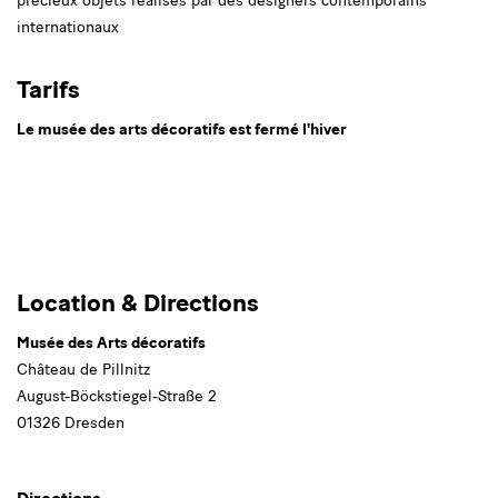
précieux objets réalisés par des designers contemporains
internationaux
Tarifs
Le musée des arts décoratifs est fermé l'hiver
Musée
Location & Directions
des
Musée des Arts décoratifs
Arts
Château de Pillnitz
August-Böckstiegel-Straße 2
décoratifs
01326 Dresden