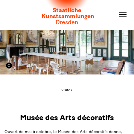
Musée
Staatliche
des
Kunstsammlungen
Dresden
Arts
décoratifs
Page
Visite
active:
Musée
des
Arts
décoratifs
Musée des Arts décoratifs
Ouvert de mai à octobre, le Musée des Arts décoratifs donne,