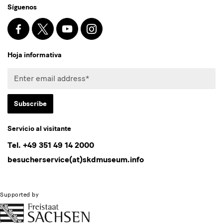
Síguenos
de
Comunicación
Facebook
X
Youtube
Instagram
SKD
Social
Blog
Hoja informativa
y
Boletín
Enter
email
address*
Subscribe
* Pflichtfeld
Servicio al visitante
I agree to the privacy policy.*
Tel. +49 351 49 14 2000
besucherservice(at)skdmuseum.info
Bitte wählen Sie mindestens einen Newsletter aus.
I would like to subscribe to the following newsletters*
Supported by
Newsletter Staatlichen Kunstsammlungen Dresden
Newsletter Albertinum
Newsletter Tourismus