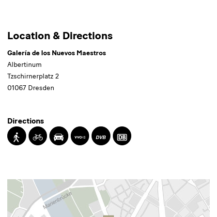
Galería
Location & Directions
de
Galería de los Nuevos Maestros
los
Albertinum
Tzschirnerplatz 2
Nuevos
01067 Dresden
Maestros
Directions
Walking
Cycling
Driving
Timetable
Transit
Transit
Information
by
by
of
Tram
Train
the
VVO