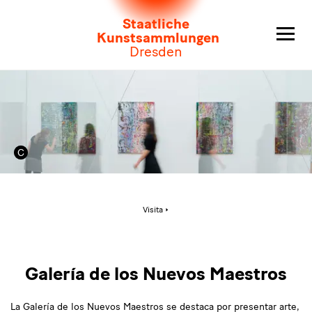
Galería
Staatliche
de
Kunstsammlungen
Dresden
los
Nuevos
Maestros
Página
Visita
activa:
Galería
de
los
Nuevos
Maestros
Galería de los Nuevos Maestros
La Galería de los Nuevos Maestros se destaca por presentar arte,